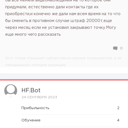
бы все меняли видеонаблюдения на то которое они
придумали, естественно дали контакты где их
приобрести,и конечно же дали нам всем время на то что
бы сменить в противном случае штраф 20000т,еще
через месяц если не установил закрывают точку.Могу
еще много чего рассказать
0
Этот отзыв отражает субъективное мнение пользователя, а не
официальную позицию редакции.
HF.bot
24 СЕНТЯБРЯ 2023
Прибыльность
2
Обучение
4