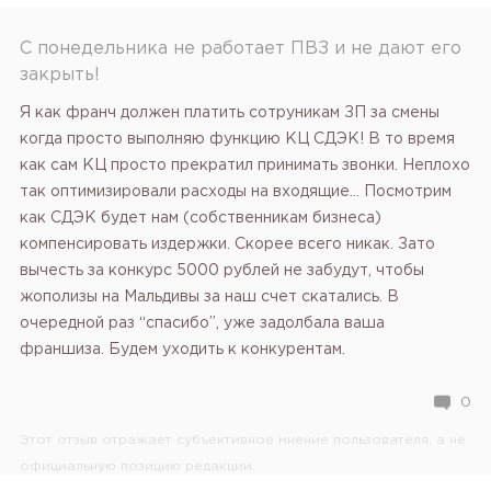
С понедельника не работает ПВЗ и не дают его
закрыть!
Я как франч должен платить сотруникам ЗП за смены
когда просто выполняю функцию КЦ СДЭК! В то время
как сам КЦ просто прекратил принимать звонки. Неплохо
так оптимизировали расходы на входящие… Посмотрим
как СДЭК будет нам (собственникам бизнеса)
компенсировать издержки. Скорее всего никак. Зато
вычесть за конкурс 5000 рублей не забудут, чтобы
жополизы на Мальдивы за наш счет скатались. В
очередной раз “спасибо”, уже задолбала ваша
франшиза. Будем уходить к конкурентам.
0
Этот отзыв отражает субъективное мнение пользователя, а не
официальную позицию редакции.