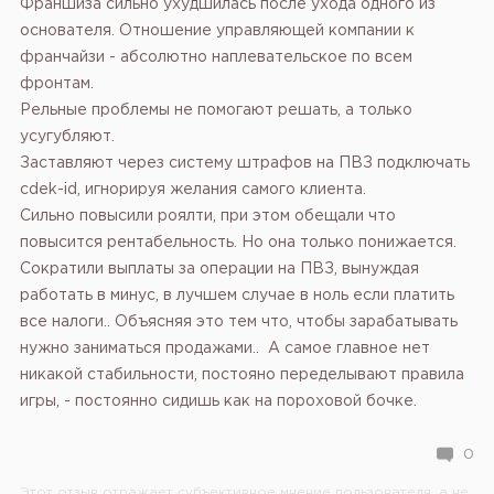
Франшиза сильно ухудшилась после ухода одного из
основателя. Отношение управляющей компании к
франчайзи - абсолютно наплевательское по всем
фронтам.
Рельные проблемы не помогают решать, а только
усугубляют.
Заставляют через систему штрафов на ПВЗ подключать
cdek-id, игнорируя желания самого клиента.
Сильно повысили роялти, при этом обещали что
повысится рентабельность. Но она только понижается.
Сократили выплаты за операции на ПВЗ, вынуждая
работать в минус, в лучшем случае в ноль если платить
все налоги.. Объясняя это тем что, чтобы зарабатывать
нужно заниматься продажами..
А самое главное нет
никакой стабильности, постояно переделывают правила
игры, - постоянно сидишь как на пороховой бочке.
0
Этот отзыв отражает субъективное мнение пользователя, а не