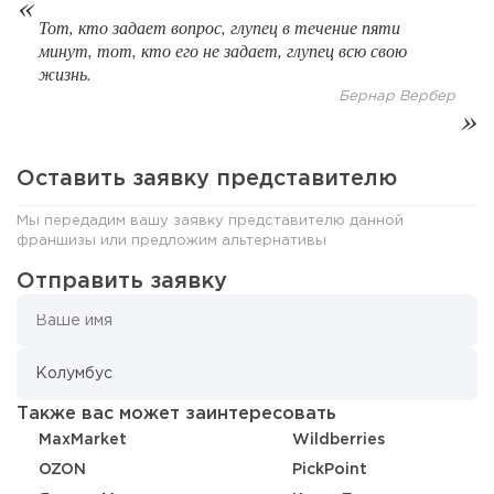
Тот, кто задает вопрос, глупец в течение пяти
128
9
2
минут, тот, кто его не задает, глупец всю свою
жизнь.
«Прибыль 20 млн в год, а я ездил на метро»: куда в
интернет-магазине...
Бернар Вербер
Оставить заявку представителю
Мы передадим вашу заявку представителю данной
франшизы или предложим альтернативы
Отправить заявку
52
0
0
Также вас может заинтересовать
Конференции августа 2026: лучшие мероприятия месяца
MaxMarket
Wildberries
для бизнеса,...
OZON
PickPoint