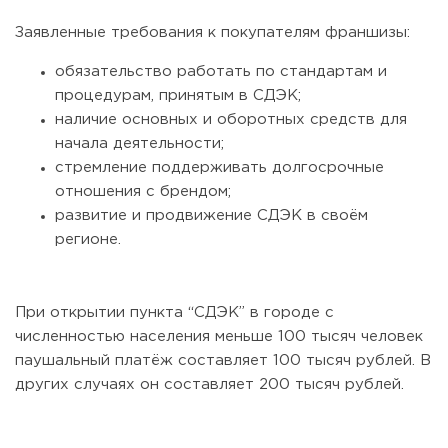
Заявленные требования к покупателям франшизы:
обязательство работать по стандартам и
процедурам, принятым в СДЭК;
наличие основных и оборотных средств для
105
0
0
начала деятельности;
стремление поддерживать долгосрочные
Отзыв SSL-сертификатов у банков: как это влияет на
отношения с брендом;
российский...
развитие и продвижение СДЭК в своём
регионе.
При открытии пункта “СДЭК” в городе с
численностью населения меньше 100 тысяч человек
паушальный платёж составляет 100 тысяч рублей. В
других случаях он составляет 200 тысяч рублей.