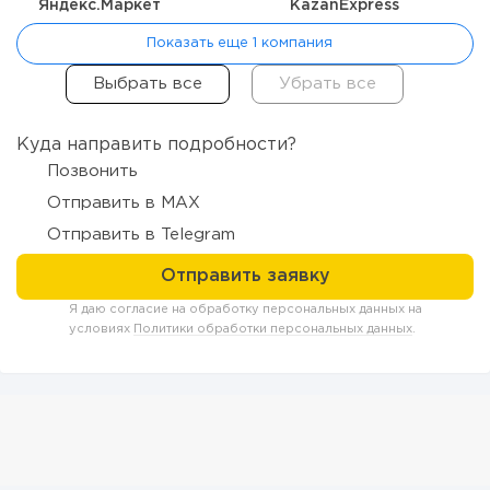
Яндекс.Маркет
KazanExpress
Показать еще 1 компания
Куда направить подробности?
Позвонить
Отправить в MAX
Отправить в Telegram
229
17
3
Прокат квадроциклов: инвестиции 2 млн рублей, прибыль
Я даю согласие на обработку персональных данных на
300 тысяч...
условиях
Политики обработки персональных данных
.