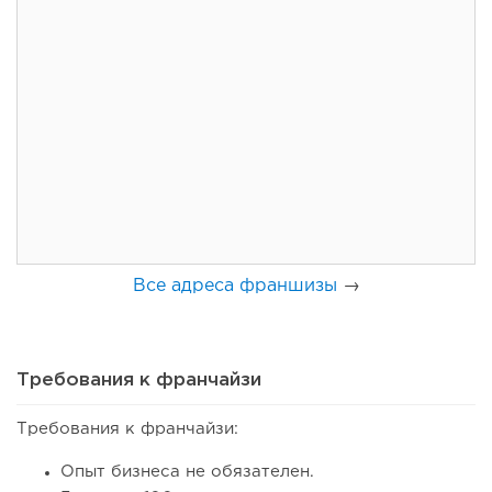
103
0
0
Франшиза кафе: рейтинг лучших франшиз общепита для
открытия заведения
Все адреса франшизы
→
Требования к франчайзи
Требования к франчайзи:
108
0
0
Опыт бизнеса не обязателен.