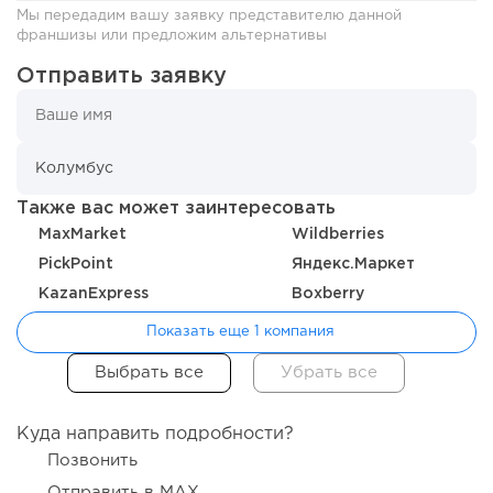
Мы передадим вашу заявку представителю данной
франшизы или предложим альтернативы
Отправить заявку
Также вас может заинтересовать
151
9
2
MaxMarket
Wildberries
Отзыв SSL-сертификатов у банков: как это влияет на
PickPoint
Яндекс.Маркет
российский...
KazanExpress
Boxberry
Показать еще 1 компания
Куда направить подробности?
Позвонить
Отправить в MAX