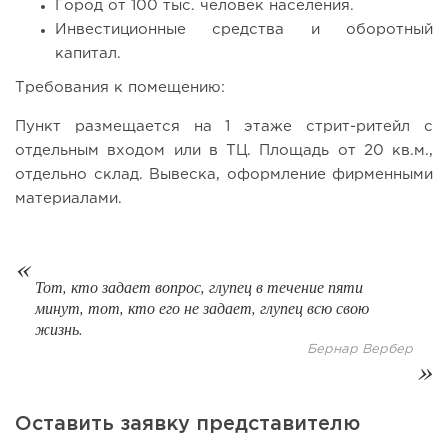
Город от 100 тыс. человек населения.
Coffee Way приступил к масштабированию собственной
Инвестиционные средства и оборотный
модели производства...
капитал.
Требования к помещению:
Пункт размещается на 1 этаже стрит-ритейл с
отдельным входом или в ТЦ. Площадь от 20 кв.м.,
отдельно склад. Вывеска, оформление фирменными
материалами.
Тот, кто задает вопрос, глупец в течение пяти
минут, тот, кто его не задает, глупец всю свою
99
0
0
жизнь.
От стартапа за 30 тысяч рублей до бизнеса стоимостью
Бернар Вербер
миллиарды:...
Оставить заявку представителю