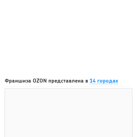
45
0
0
Сколько приносит маленькая кофейня в Екатеринбурге в
Франшиза OZON представлена в
14 городах
2026 году:...