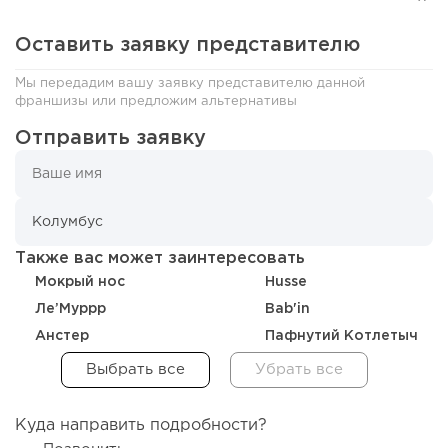
Оставить заявку представителю
Мы передадим вашу заявку представителю данной
франшизы или предложим альтернативы
120
0
0
Отправить заявку
«Прибыль 20 млн в год, а я ездил на метро»: куда в
интернет-магазине...
Также вас может заинтересовать
Мокрый нос
Husse
Ле’Муррр
Bab'in
Анстер
Пафнутий Котлетыч
Куда направить подробности?
39
0
0