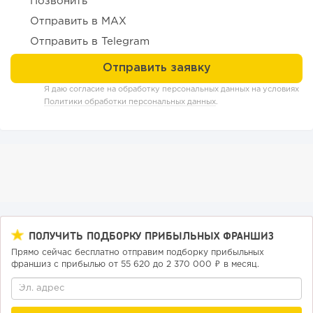
Позвонить
Отправить в MAX
Конференции августа 2026: лучшие мероприятия месяца
для бизнеса,...
Отправить в Telegram
Я даю согласие на обработку персональных данных на условиях
Политики обработки персональных данных
.
224
14
2
ПОЛУЧИТЬ ПОДБОРКУ ПРИБЫЛЬНЫХ ФРАНШИЗ
Прямо сейчас бесплатно отправим подборку прибыльных
Прокат квадроциклов: инвестиции 2 млн рублей,
франшиз с прибылью от 55 620 до 2 370 000 ₽ в месяц.
прибыль 300 тысяч...