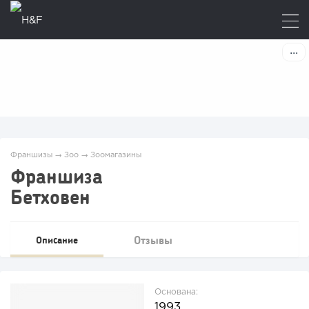
Франшизы
→
Зоо
→
Зоомагазины
Франшиза
Бетховен
Отзывы
Описание
Основана:
1993