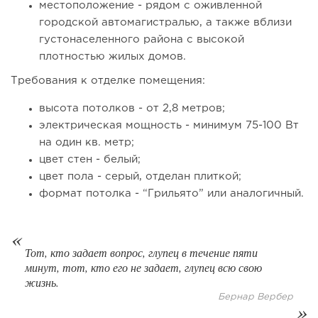
местоположение - рядом с оживленной
городской автомагистралью, а также вблизи
густонаселенного района с высокой
плотностью жилых домов.
Требования к отделке помещения:
высота потолков - от 2,8 метров;
электрическая мощность - минимум 75-100 Вт
на один кв. метр;
цвет стен - белый;
97
0
0
цвет пола - серый, отделан плиткой;
Отзыв SSL-сертификатов у банков: как это влияет на
формат потолка - “Грильято” или аналогичный.
российский...
Тот, кто задает вопрос, глупец в течение пяти
минут, тот, кто его не задает, глупец всю свою
жизнь.
Бернар Вербер