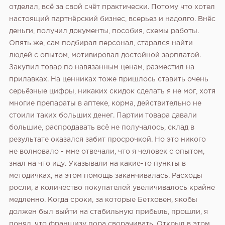
отделал, всё за свой счёт практически. Потому что хотел
настоящий партнёрский бизнес, всерьез и надолго. Внёс
деньги, получил документы, пособия, схемы работы.
Опять же, сам подбирал персонал, старался найти
людей с опытом, мотивировал достойной зарплатой.
Закупил товар по навязанным ценам, разместил на
прилавках. На ценниках тоже пришлось ставить очень
серьёзные цифры, никаких скидок сделать я не мог, хотя
многие препараты в аптеке, корма, действительно не
стоили таких больших денег.
Партии товара давали
большие, распродавать всё не получалось, склад в
результате оказался забит просрочкой. Но это никого
не волновало - мне отвечали, что я человек с опытом,
знал на что иду. Указывали на какие-то пункты в
методичках, на этом помощь заканчивалась. Расходы
росли, а количество покупателей увеличивалось крайне
медленно. Когда сроки, за которые Бетховен, якобы
должен был выйти на стабильную прибыль, прошли, я
понял, что франшизу пора сворачивать. Открыл в этом