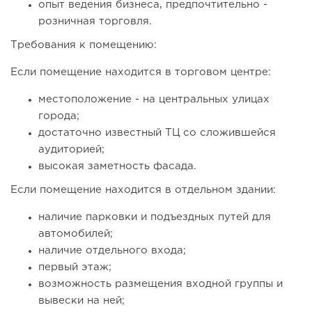
опыт ведения бизнеса, предпочтительно -
47
0
0
розничная торговля.
Coffee Way приступил к масштабированию собственной
Требования к помещению:
модели производства...
Если помещение находится в торговом центре:
местоположение - на центральных улицах
города;
достаточно известный ТЦ со сложившейся
аудиторией;
высокая заметность фасада.
Если помещение находится в отдельном здании:
наличие парковки и подъездных путей для
автомобилей;
43
0
0
наличие отдельного входа;
первый этаж;
От стартапа за 30 тысяч рублей до бизнеса стоимостью
миллиарды:...
возможность размещения входной группы и
вывески на ней;