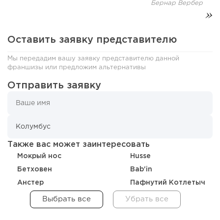
Бернар Вербер
Оставить заявку представителю
Мы передадим вашу заявку представителю данной
франшизы или предложим альтернативы
Отправить заявку
184
12
2
Отзыв SSL-сертификатов у банков: как это влияет на
российский...
Также вас может заинтересовать
Мокрый нос
Husse
Бетховен
Bab'in
Анстер
Пафнутий Котлетыч