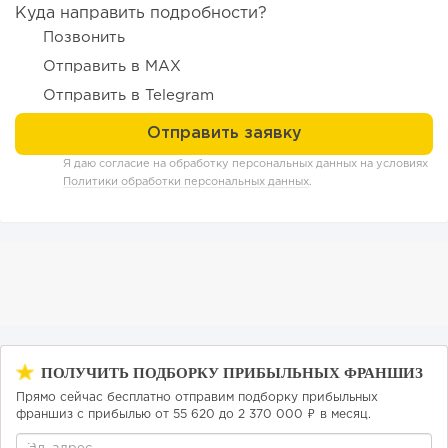
Куда направить подробности?
Позвонить
Отправить в MAX
182
12
2
Отправить в Telegram
«Прибыль 20 млн в год, а я ездил на метро»: куда в
интернет-магазине...
Я даю согласие на обработку персональных данных на условиях
Политики обработки персональных данных
.
ПОЛУЧИТЬ ПОДБОРКУ ПРИБЫЛЬНЫХ ФРАНШИЗ
Прямо сейчас бесплатно отправим подборку прибыльных
125
9
1
франшиз с прибылью от 55 620 до 2 370 000 ₽ в месяц.
Конференции августа 2026: лучшие мероприятия месяца