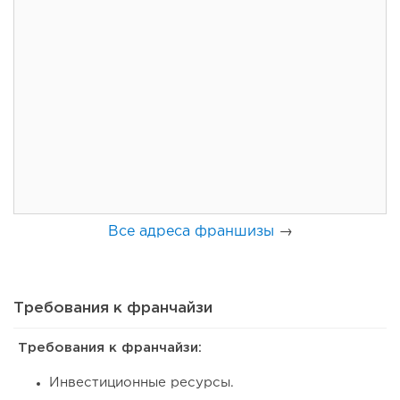
130
8
1
Франшиза кафе: рейтинг лучших франшиз общепита для
открытия заведения
Все адреса франшизы
→
Требования к франчайзи
Требования к франчайзи:
119
8
1
Инвестиционные ресурсы.