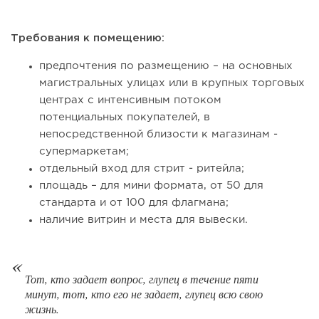
Coffee Way приступил к масштабированию собственной
модели производства...
Требования к помещению:
предпочтения по размещению – на основных
магистральных улицах или в крупных торговых
центрах с интенсивным потоком
потенциальных покупателей, в
непосредственной близости к магазинам -
супермаркетам;
отдельный вход для стрит - ритейла;
площадь – для мини формата, от 50 для
стандарта и от 100 для флагмана;
123
0
0
наличие витрин и места для вывески.
От стартапа за 30 тысяч рублей до бизнеса стоимостью
миллиарды:...
Тот, кто задает вопрос, глупец в течение пяти
минут, тот, кто его не задает, глупец всю свою
жизнь.