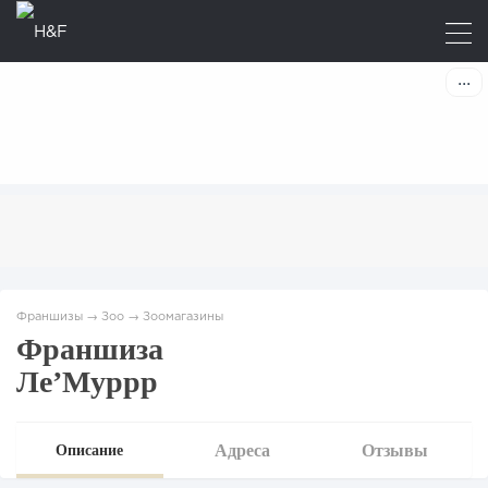
Франшизы
→
Зоо
→
Зоомагазины
Франшиза
Ле’Муррр
Адреса
Отзывы
Описание