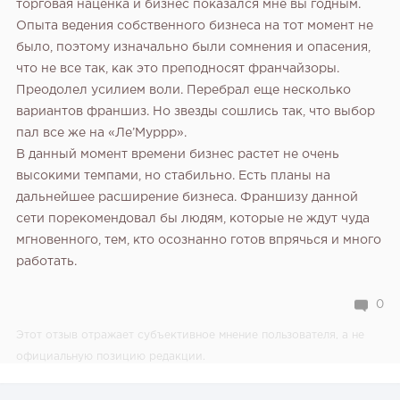
торговая наценка и бизнес показался мне вы годным.
Опыта ведения собственного бизнеса на тот момент не
было, поэтому изначально были сомнения и опасения,
что не все так, как это преподносят франчайзоры.
Преодолел усилием воли. Перебрал еще несколько
вариантов франшиз. Но звезды сошлись так, что выбор
пал все же на «Ле’Муррр».
В данный момент времени бизнес растет не очень
высокими темпами, но стабильно. Есть планы на
дальнейшее расширение бизнеса.
Франшизу данной
сети порекомендовал бы людям, которые не ждут чуда
мгновенного, тем, кто осознанно готов впрячься и много
работать.
0
Этот отзыв отражает субъективное мнение пользователя, а не
официальную позицию редакции.