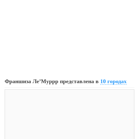
79
0
0
Сколько приносит маленькая кофейня в Екатеринбурге в
Франшиза Ле’Муррр представлена в
10 городах
2026 году:...