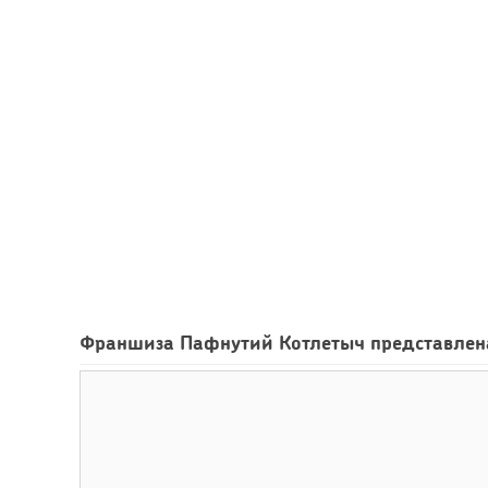
Франшиза Пафнутий Котлетыч представлен
78
Сколько приносит маленькая кофейня в Екатеринбург