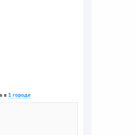
а в
1 городе
0
0
е в 2026 году:...