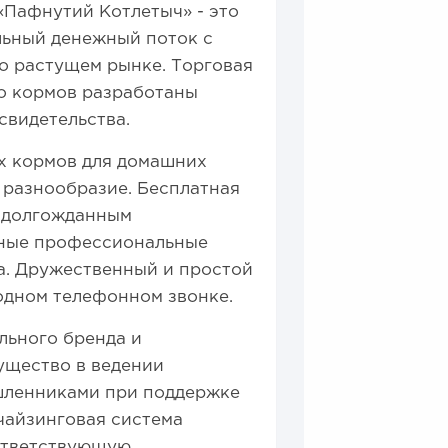
«Пафнутий Котлетыч» - это
льный денежный поток с
о растущем рынке. Торговая
во кормов разработаны
свидетельства.
ых кормов для домашних
 разнообразие. Бесплатная
я долгожданным
нные профессиональные
а. Дружественный и простой
 одном телефонном звонке.
льного бренда и
ущество в ведении
шленниками при поддержке
чайзинговая система
оответствующую