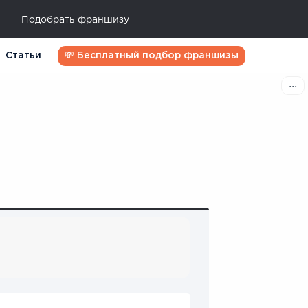
Подобрать франшизу
Статьи
💸 Бесплатный подбор франшизы