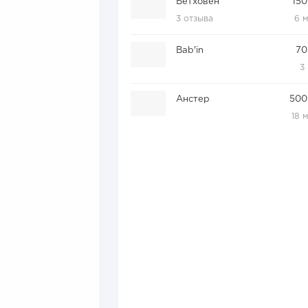
Бетховен
150
3 отзыва
6 
Bab'in
70
3
Анстер
500
18 