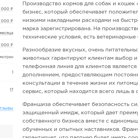
Производство кормов для собак и кошек 
 000 ₽
бизнес, который обеспечивает положите
низкими накладными расходами на быстр
 000 ₽
марка зарегистрирована. На производст
 месяца
технические условия, есть ветеринарные 
 000 ₽
Разнообразие вкусных, очень питательн
смотрен
животных гарантируют клиентам выбор и
телефонная линия для клиентов являетс
1
дополнением, предоставляющим постоя
консультации в течение жизни их питомц
17
сервис, который находится всего лишь в
Франшиза обеспечивает безопасность си
тзывы
защищенный имидж, который дает преим
собственного бизнеса вместе с единомы
обученных и опытных наставников. Фран
гарантирует, что партнер будет иметь с