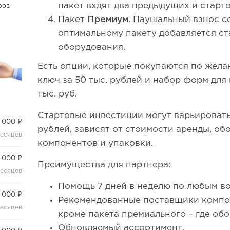
пакет вхдят два предыдущих и старт
ров
Пакет
Премиум
. Паушальный взнос со
оптимальному пакету добавляется с
оборудования.
Есть опции, которые покупаются по жела
ключ за 50 тыс. рублей и набор форм для
тыс. руб.
Стартовые инвестиции могут варьироватьс
 000 ₽
рублей, зависят от стоимости аренды, об
месяцев
компонентов и упаковки.
 000 ₽
Преимущества для партнера:
месяцев
Помощь 7 дней в неделю по любым в
 000 ₽
Рекомендованные поставщики компо
месяцев
кроме пакета премиального – где обо
Обновляемый ассортимент.