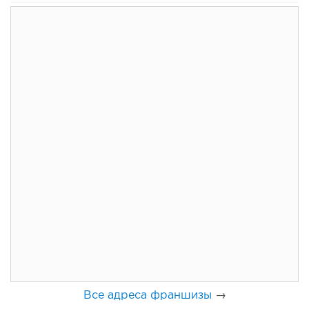
109
8
1
Франшиза кафе: рейтинг лучших франшиз общепита для
открытия заведения
Все адреса франшизы
→