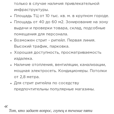
только в случае наличия привлекательной
103
0
0
инфраструктуры.
Площадь ТЦ от 10 тыс. кв. м. в крупном городе.
От стартапа за 30 тысяч рублей до бизнеса стоимостью
Площадь от 40 до 60 м2. Зонирование на зону
миллиарды:...
выдачи и проверки товара, склад, подсобные
помещения для персонала.
Возможен стрит - ритейл. Первая линия.
Высокий трафик, парковка.
Хорошая доступность, просматриваемость
издалека.
Наличие отопления, вентиляции, канализации,
мощная электросеть. Кондиционеры. Потолки
от 2,8 метра.
Для стрит ритейла по соседству
предпочтительны популярные магазины.
159
12
2
Отзыв SSL-сертификатов у банков: как это влияет на
российский...
Тот, кто задает вопрос, глупец в течение пяти