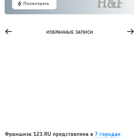
Посмотреть
ИЗБРАННЫЕ ЗАПИСИ
49
0
0
Сколько приносит маленькая кофейня в Екатеринбурге в
Франшиза 123.RU представлена в
7 городах
2026 году:...