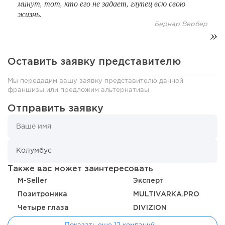
минут, тот, кто его не задает, глупец всю свою
жизнь.
Бернар Вербер
Оставить заявку представителю
Мы передадим вашу заявку представителю данной
франшизы или предложим альтернативы
Отправить заявку
163
12
2
«Прибыль 20 млн в год, а я ездил на метро»: куда в
интернет-магазине...
Также вас может заинтересовать
M-Seller
Эксперт
Позитроника
MULTIVARKA.PRO
Четыре глаза
DIVIZION