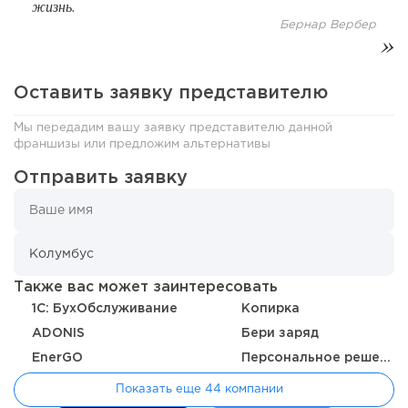
жизнь.
Coffee Way приступил к масштабированию собственной
Бернар Вербер
модели производства...
Оставить заявку представителю
Мы передадим вашу заявку представителю данной
франшизы или предложим альтернативы
Отправить заявку
118
0
0
Также вас может заинтересовать
1C: БухОбслуживание
Копирка
От стартапа за 30 тысяч рублей до бизнеса стоимостью
ADONIS
Бери заряд
миллиарды:...
EnerGO
Персональное решение
Показать еще 44 компании