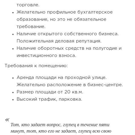
торговле.
Желательно профильное бухгалтерское
образование, но это не обязательное
требование.
124
8
1
Наличие открытого собственного бизнеса.
Франшиза кафе: рейтинг лучших франшиз общепита для
Положительная деловая репутация.
открытия заведения
Наличие оборотных средств на полугодие и
инвестиционного взноса.
Требования к помещению:
Аренда площади на проходной улице.
Желательно расположение в бизнес-центре.
Размер площади от 20 кв.м.
Высокий трафик, парковка.
Тот, кто задает вопрос, глупец в течение пяти
116
8
1
минут, тот, кто его не задает, глупец всю свою