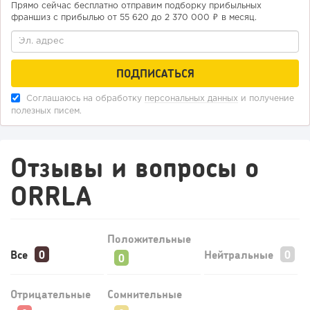
Прямо сейчас бесплатно отправим подборку прибыльных
франшиз с прибылью от 55 620 до 2 370 000 ₽ в месяц.
178
12
2
«Прибыль 20 млн в год, а я ездил на метро»: куда в
интернет-магазине...
Соглашаюсь на обработку
персональных данных
и получение
полезных писем.
Отзывы и вопросы о
ORRLA
Положительные
Все
Нейтральные
121
9
1
Отрицательные
Сомнительные
Конференции августа 2026: лучшие мероприятия месяца