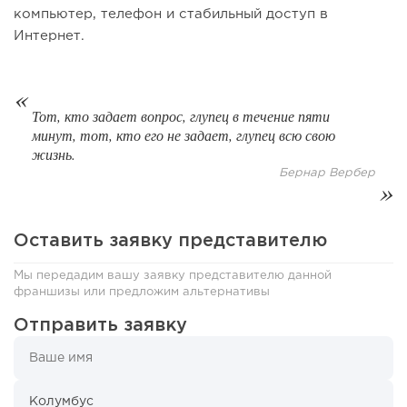
компьютер, телефон и стабильный доступ в
Интернет.
Тот, кто задает вопрос, глупец в течение пяти
минут, тот, кто его не задает, глупец всю свою
жизнь.
137
10
2
Бернар Вербер
От стартапа за 30 тысяч рублей до бизнеса стоимостью
миллиарды:...
Оставить заявку представителю
Мы передадим вашу заявку представителю данной
франшизы или предложим альтернативы
Отправить заявку