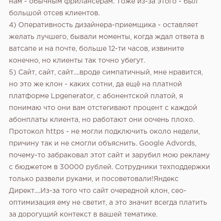
нам - обычным фрилансерам. Тоже из-за этого - был
большой отсев клиентов.
4) Оперативность дизайнера-приемщика - оставляет
желать лучшего, бывали моменты, когда ждал ответа в
ватсапе и на почте, больше 12-ти часов, извините
конечно, но клиенты так точно убегут.
5) Сайт, сайт, сайт....вроде симпатичный, мне нравится,
но это же клон - каких сотни, да ещё на платной
платформе Lpgenerator, с абонентской платой, я
понимаю что они вам отстегивают процент с каждой
абонплаты клиента, но работают они оочень плохо.
Протокол https - не могли подключить около недели,
причину так и не смогли объяснить. Google Advords,
почему-то забраковал этот сайт и зарубил мою рекламу
с бюджетом в 30000 рублей. Сотрудники техподдержки
только развели руками, и посоветовали!Яндекс
Директ....Из-за того что сайт очередной клон, сео-
оптимизация ему не светит, а это значит всегда платить
за дорогущий контекст в вашей тематике.