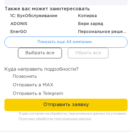
Также вас может заинтересовать
1C: БухОбслуживание
Копирка
215
16
3
ADONIS
Бери заряд
Отзыв SSL-сертификатов у банков: как это влияет на
EnerGO
Персональное решение
российский...
Показать еще 44 компании
Куда направить подробности?
Позвонить
Отправить в MAX
Отправить в Telegram
Я даю согласие на обработку персональных данных на условиях
196
14
2
Политики обработки персональных данных
.
«Прибыль 20 млн в год, а я ездил на метро»: куда в
интернет-магазине...