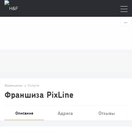
Франшизы
→
Услуги
Франшиза PixLine
Адреса
Отзывы
Описание