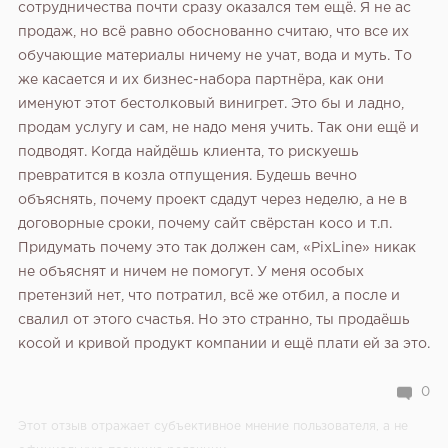
сотрудничества почти сразу оказался тем ещё. Я не ас
продаж, но всё равно обоснованно считаю, что все их
обучающие материалы ничему не учат, вода и муть. То
же касается и их бизнес-набора партнёра, как они
именуют этот бестолковый винигрет. Это бы и ладно,
продам услугу и сам, не надо меня учить. Так они ещё и
подводят. Когда найдёшь клиента, то рискуешь
превратится в козла отпущения. Будешь вечно
объяснять, почему проект сдадут через неделю, а не в
договорные сроки, почему сайт свёрстан косо и т.п.
Придумать почему это так должен сам, «PixLine» никак
не объяснят и ничем не помогут. У меня особых
претензий нет, что потратил, всё же отбил, а после и
свалил от этого счастья. Но это странно, ты продаёшь
косой и кривой продукт компании и ещё плати ей за это.
0
Этот отзыв отражает субъективное мнение пользователя, а не