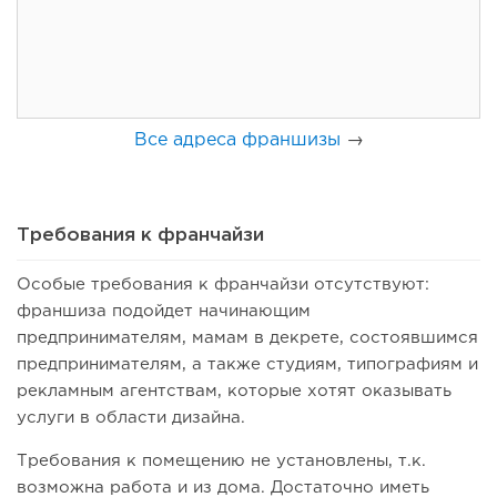
Франшиза кафе: рейтинг лучших франшиз общепита для
открытия заведения
Все адреса франшизы
→
Требования к франчайзи
Особые требования к франчайзи отсутствуют:
франшиза подойдет начинающим
134
10
2
предпринимателям, мамам в декрете, состоявшимся
предпринимателям, а также студиям, типографиям и
Coffee Way приступил к масштабированию собственной
модели производства...
рекламным агентствам, которые хотят оказывать
услуги в области дизайна.
Требования к помещению не установлены, т.к.
возможна работа и из дома. Достаточно иметь