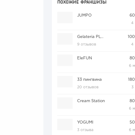
ПОХОЖИЕ ФРАНШИЗЫ
JUMPO
60
4
Gelateria PLOMBIR
100
9 отзывов
4
EleFUN
80
6 
33 пингвина
180
20 отзывов
3
Cream Station
80
6 
YOGUMI
50
3 отзыва
6 