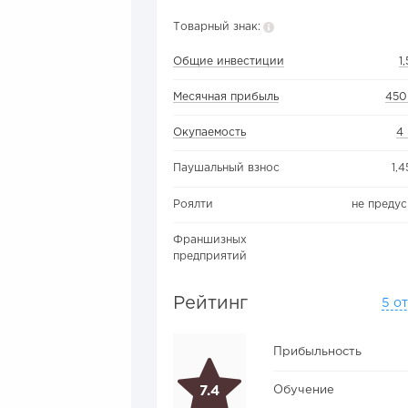
Товарный знак:
Общие инвестиции
1
Месячная прибыль
450
Окупаемость
4
Паушальный взнос
1,
Роялти
не преду
Франшизных
предприятий
Рейтинг
5 о
Прибыльность
Обучение
7.4