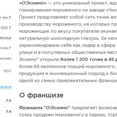
«О!Эскимо»
— это уникальный проект, в
глазирования мороженого на заводе «Чист
Проект представляет собой сеть точек в
,5 млн ₽
производству мороженого, на которых 
 000 ₽
мороженщик по вкусу покупателя окунае
натуральную шоколадную глазурь. За нес
 месяца
зарекомендовала себя как лидер в сфере
45 млн ₽
улице и в популярных общественных места
смотрен
Эскимо" открыла
более 1 200 точек в 45 
более 65 миллионов порций мороженого.
1200
продукции и инновационный подход к би
одной из самых привлекательных франши
тзывов
О франшизе
7.4
Франшиза "О!Эскимо"
предлагает возмож
7.4
точку продажи мороженого в парках, тор