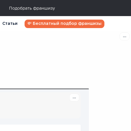
Подобрать франшизу
Статьи
💸 Бесплатный подбор франшизы