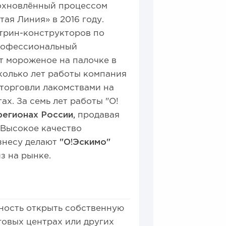
дохновлённый процессом
ая Линия» в 2016 году.
итрин-конструкторов по
профессиональный
т мороженое на палочке в
колько лет работы компания
 торговли лакомствами на
х. За семь лет работы "О!
регионах России,
продавая
 Высокое качество
знесу делают
"О!Эскимо"
з на рынке.
ность открыть собственную
говых центрах или других