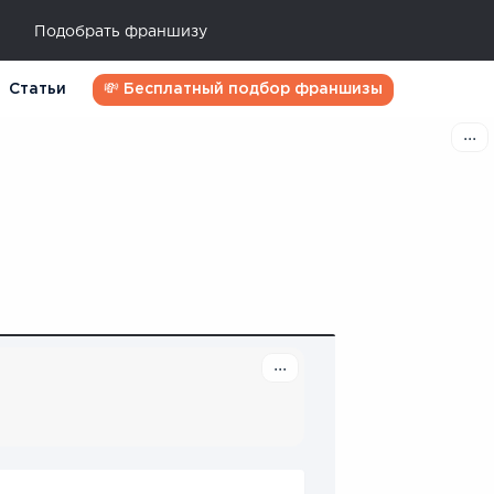
Подобрать франшизу
Статьи
💸 Бесплатный подбор франшизы