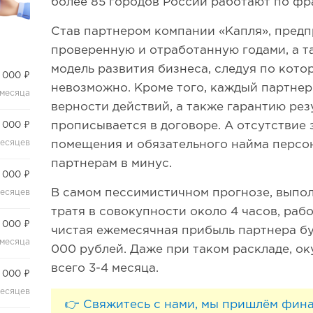
более 85 городов России работают по ф
Став партнером компании «Капля», пред
проверенную и отработанную годами, а т
модель развития бизнеса, следуя по кото
 000 ₽
невозможно. Кроме того, каждый партнер
 месяца
верности действий, а также гарантию рез
прописывается в договоре. А отсутствие 
 000 ₽
месяцев
помещения и обязательного найма персон
партнерам в минус.
 000 ₽
В самом пессимистичном прогнозе, выполн
месяцев
тратя в совокупности около 4 часов, рабо
 000 ₽
чистая ежемесячная прибыль партнера бу
 месяца
000 рублей. Даже при таком раскладе, о
всего 3-4 месяца.
 000 ₽
месяцев
👉 Свяжитесь с нами, мы пришлём фин