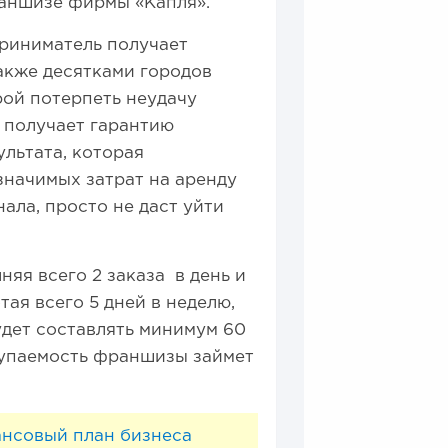
раншизе фирмы «Капля».
приниматель получает
акже десятками городов
рой потерпеть неудачу
 получает гарантию
ультата, которая
значимых затрат на аренду
ала, просто не даст уйти
яя всего 2 заказа в день и
тая всего 5 дней в неделю,
дет составлять минимум 60
купаемость франшизы займет
ансовый план бизнеса