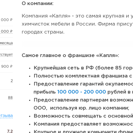
О компании:
Компания «Капля» - это самая крупная и 
 000 ₽
химчисток мебели в России. Фирма присут
городах страны.
 000 ₽
 месяца
тствует
Самое главное о франшизе «Капля»:
5 900 ₽
Крупнейшая сеть в РФ (более 85 гор
Полностью комплектная франшиза с
2
Предоставление гарантий окупаемос
прибыль
100 000 - 200 000
рублей в 
88
Предоставление партнерам возможн
ООО, используя юр. лицо компании;
отзыва
Возможность совмещать с основной
Компания предоставляет возможнос
7.2
Крупное и дружное комьюнити франч