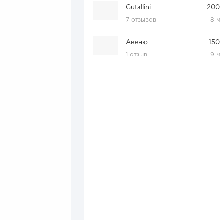
Gutallini
200
7 отзывов
8 
Авеню
150
1 отзыв
9 