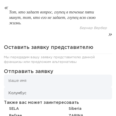
Тот, кто задает вопрос, глупец в течение пяти
минут, тот, кто его не задает, глупец всю свою
жизнь.
Бернар Вербер
Оставить заявку представителю
Мы передадим вашу заявку представителю данной
франшизы или предложим альтернативы
166
12
2
Отправить заявку
От стартапа за 30 тысяч рублей до бизнеса стоимостью
миллиарды:...
Также вас может заинтересовать
SELA
Siberia
Вefree
ZARINA