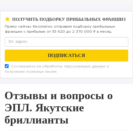
209
16
3
ПОЛУЧИТЬ ПОДБОРКУ ПРИБЫЛЬНЫХ ФРАНШИЗ
«Прибыль 20 млн в год, а я ездил на метро»: куда в
интернет-магазине...
Прямо сейчас бесплатно отправим подборку прибыльных
франшиз с прибылью от 55 620 до 2 370 000 ₽ в месяц.
Соглашаюсь на обработку
персональных данных
и
получение полезных писем.
Отзывы и вопросы о
ЭПЛ. Якутские
бриллианты