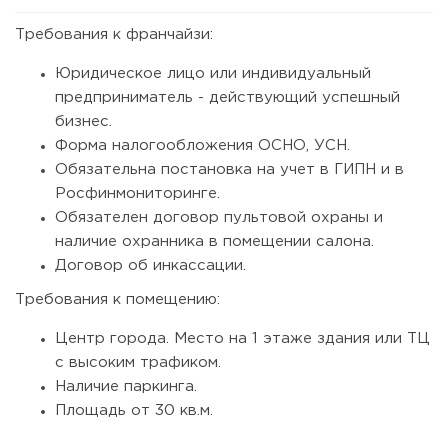
Требования к франчайзи:
182
13
2
Юридическое лицо или индивидуальный
Франшиза кафе: рейтинг лучших франшиз общепита для
предприниматель - действующий успешный
открытия заведения
бизнес.
Форма налогообложения ОСНО, УСН.
Обязательна постановка на учет в ГИПН и в
Росфинмониторинге.
Обязателен договор пультовой охраны и
наличие охранника в помещении салона.
Договор об инкассации.
Требования к помещению:
Центр города. Место на 1 этаже здания или ТЦ
с высоким трафиком.
165
12
2
Наличие паркинга.
Площадь от 30 кв.м.
Coffee Way приступил к масштабированию собственной
модели производства...