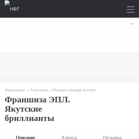
Франшизы
→
Торговля
→
Модная одежда, ритейл
Франшиза ЭПЛ.
Якутские
бриллианты
Адреса
Отзывы
Описание