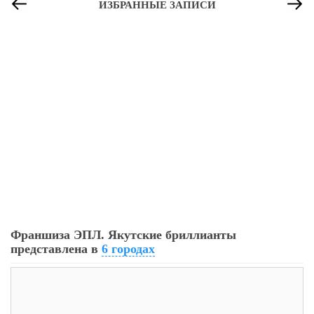
ИЗБРАННЫЕ ЗАПИСИ
18
0
0
Почему продают прибыльный бизнес и что скрывают
Франшиза ЭПЛ. Якутские бриллианты
продавцы готового...
представлена в
6 городах