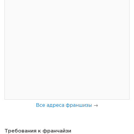
133
10
2
Сколько приносит маленькая кофейня в Екатеринбурге в
2026 году:...
Все адреса франшизы
→
Требования к франчайзи