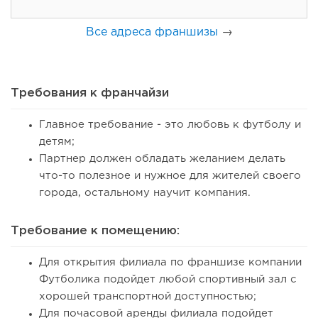
Все адреса франшизы
→
Требования к франчайзи
Главное требование - это любовь к футболу и
детям;
100
0
0
Партнер должен обладать желанием делать
что-то полезное и нужное для жителей своего
Coffee Way приступил к масштабированию собственной
модели производства...
города, остальному научит компания.
Требование к помещению:
Для открытия филиала по франшизе компании
Футболика подойдет любой спортивный зал с
хорошей транспортной доступностью;
Для почасовой аренды филиала подойдет