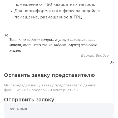
помещение от 160 квадратных метров;
Для полноформатного филиала подойдет
помещение, размещенное в ТРЦ.
88
0
0
От стартапа за 30 тысяч рублей до бизнеса стоимостью
Тот, кто задает вопрос, глупец в течение пяти
миллиарды:...
минут, тот, кто его не задает, глупец всю свою
жизнь.
Бернар Вербер
Оставить заявку представителю
Мы передадим вашу заявку представителю данной
франшизы или предложим альтернативы
Отправить заявку
136
9
2