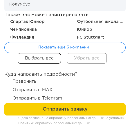
Отзыв SSL-сертификатов у банков: как это влияет на
российский...
Также вас может заинтересовать
Спартак Юниор
Футбольная школа Динамо
Чемпионика
Юниор
Футландия
FC Stuttgart
Показать еще 3 компании
Куда направить подробности?
Позвонить
153
11
2
Отправить в MAX
Отправить в Telegram
«Прибыль 20 млн в год, а я ездил на метро»: куда в
интернет-магазине...
Я даю согласие на обработку персональных данных на условиях
Политики обработки персональных данных
.