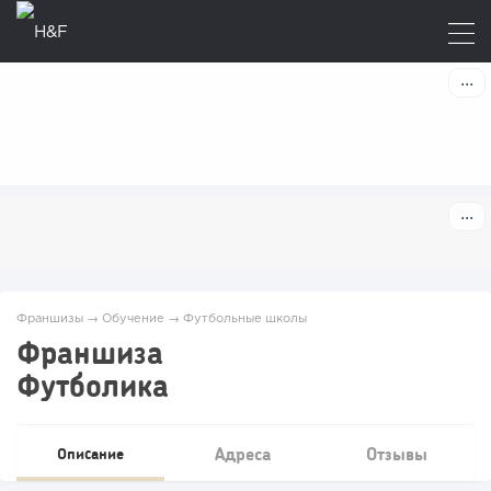
Франшизы
→
Обучение
→
Футбольные школы
Франшиза
Футболика
Адреса
Отзывы
Описание