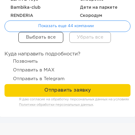
Bambika-club
Дети на паркете
176
12
2
RENDERIA
Скородум
Отзыв SSL-сертификатов у банков: как это влияет на
Показать еще 44 компании
российский...
Куда направить подробности?
Позвонить
Отправить в MAX
Отправить в Telegram
Я даю согласие на обработку персональных данных на условиях
Политики обработки персональных данных
.
178
12
2
«Прибыль 20 млн в год, а я ездил на метро»: куда в
интернет-магазине...