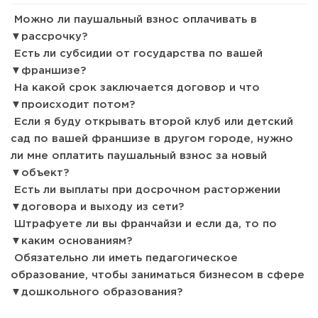
открытия заведения
Можно ли паушальный взнос оплачивать в
рассрочку?
Есть ли субсидии от государства по вашей
франшизе?
На какой срок заключается договор и что
происходит потом?
Если я буду открывать второй клуб или детский
сад по вашей франшизе в другом городе, нужно
ли мне оплатить паушальный взнос за новый
объект?
Есть ли выплаты при досрочном расторжении
116
8
1
договора и выходу из сети?
Штрафуете ли вы франчайзи и если да, то по
Coffee Way приступил к масштабированию собственной
модели производства...
каким основаниям?
Обязательно ли иметь педагогическое
образование, чтобы заниматься бизнесом в сфере
дошкольного образования?