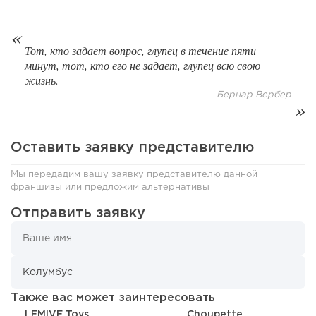
Тот, кто задает вопрос, глупец в течение пяти
минут, тот, кто его не задает, глупец всю свою
жизнь.
Бернар Вербер
118
0
0
От стартапа за 30 тысяч рублей до бизнеса стоимостью
Оставить заявку представителю
миллиарды:...
Мы передадим вашу заявку представителю данной
франшизы или предложим альтернативы
Отправить заявку
Также вас может заинтересовать
LEMIVE Toys
Choupette