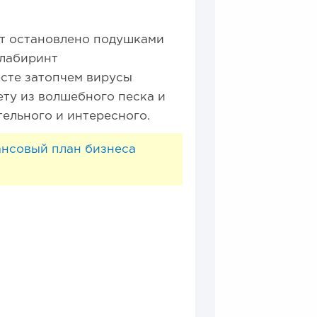
ет остановлено подушками
 лабиринт
есте затопчем вирусы
ту из волшебного песка и
тельного и интересного.
ансовый план бизнеса