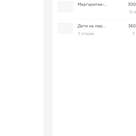
Маргаритки-Васильки
300
13 
Дети на паркете
360
3 отзыва
3