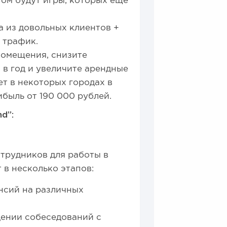
том будут игры, которых еще
а из довольных клиентов +
й трафик.
помещения, снизите
 в год и увеличите арендные
ет в некоторых городах в
ибыль от 190 000 рублей.
d”:
трудников для работы в
в несколько этапов:
нсий на различных
ении собеседований с