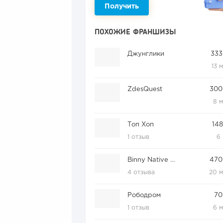
Получить
ПОХОЖИЕ ФРАНШИЗЫ
Джунглики
333
13 
ZdesQuest
300
8 
Топ Хоп
148
1 отзыв
6
Binny Native Place
470
4 отзыва
20 
Рободром
70
1 отзыв
6 