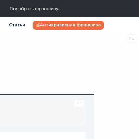
Подобрать франшизу
Статьи
💰Антикризисная франшиза