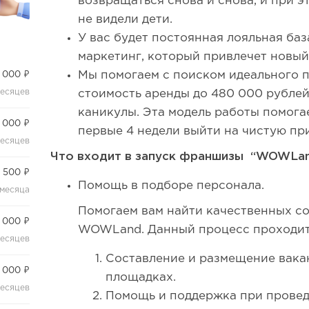
возвращаться снова и снова, и при э
не видели дети.
У вас будет постоянная лояльная баз
маркетинг, который привлечет новы
Мы помогаем с поиском идеального 
 000 ₽
месяцев
стоимость аренды до 480 000 рублей
каникулы. Эта модель работы помога
 000 ₽
первые 4 недели выйти на чистую пр
месяцев
Что входит в запуск франшизы “WOWLan
 500 ₽
Помощь в подборе персонала.
 месяца
Помогаем вам найти качественных со
 000 ₽
WOWLand. Данный процесс проходит 
месяцев
Составление и размещение вака
 000 ₽
площадках.
месяцев
Помощь и поддержка при провед