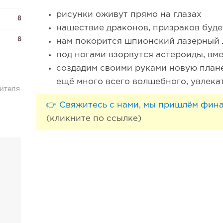
рисунки оживут прямо на глазах
8
нашествие драконов, призраков буд
8
нам покорится шпионский лазерный
под ногами взорвутся астероиды, вм
создадим своими руками новую плане
ещё много всего волшебного, увлека
ителя
👉 Свяжитесь с нами, мы пришлём фин
(кликните по ссылке)