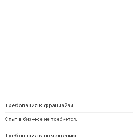
48
0
0
Сколько приносит маленькая кофейня в Екатеринбурге в
2026 году:...
Требования к франчайзи
Опыт в бизнесе не требуется.
Требования к помещению: