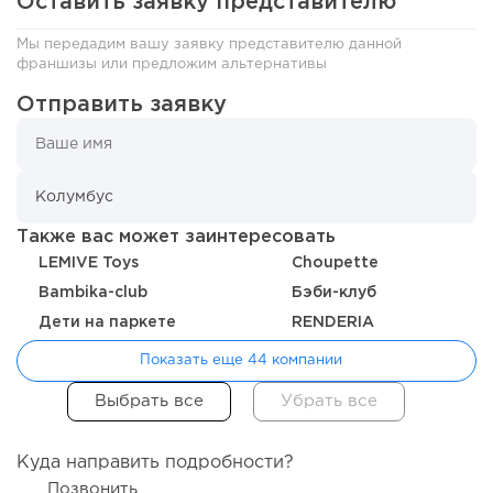
Оставить заявку представителю
111
8
1
Мы передадим вашу заявку представителю данной
Coffee Way приступил к масштабированию собственной
франшизы или предложим альтернативы
модели производства...
Отправить заявку
Также вас может заинтересовать
LEMIVE Toys
Choupette
Bambika-club
Бэби-клуб
Дети на паркете
RENDERIA
Показать еще 44 компании
103
0
0
От стартапа за 30 тысяч рублей до бизнеса стоимостью
миллиарды:...
Куда направить подробности?
Позвонить