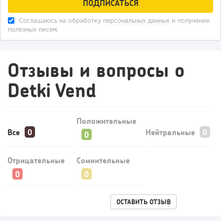
Соглашаюсь на обработку
персональных данных
и получение
полезных писем.
163
12
2
Отзывы и вопросы о
«Прибыль 20 млн в год, а я ездил на метро»: куда в
Detki Vend
интернет-магазине...
Положительные
Все
Нейтральные
Отрицательные
Сомнительные
ОСТАВИТЬ ОТЗЫВ
116
9
1