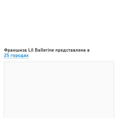
79
0
0
Сколько приносит маленькая кофейня в Екатеринбурге в
Франшиза Lil Ballerine представлена в
2026 году:...
25 городах