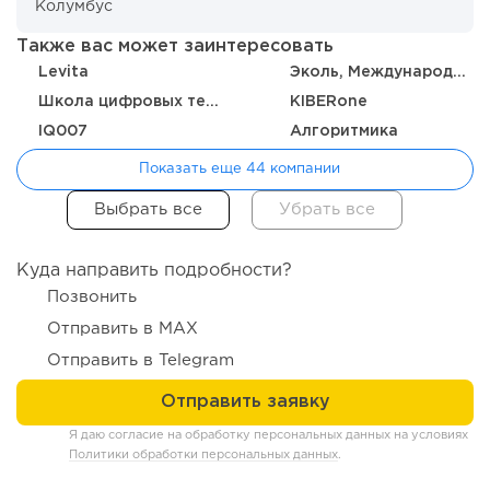
12
2
Также вас может заинтересовать
«Прибыль 20 млн в год, а я ездил на метро»: куда в
интернет-магазине...
Levita
Эколь, Международная школа профессий
Школа цифровых технологий
KIBERone
IQ007
Алгоритмика
Показать еще 44 компании
Куда направить подробности?
Позвонить
Отправить в MAX
Отправить в Telegram
125
9
1
Конференции августа 2026: лучшие мероприятия месяца
для бизнеса,...
Я даю согласие на обработку персональных данных на условиях
Политики обработки персональных данных
.