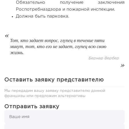
Обязательно получение заключения
Роспотребназдзора и пожарной инспекции.
Должна быть парковка.
184
12
2
Тот, кто задает вопрос, глупец в течение пяти
минут, тот, кто его не задает, глупец всю свою
Отзыв SSL-сертификатов у банков: как это влияет на
российский...
жизнь.
Бернар Вербер
Оставить заявку представителю
Мы передадим вашу заявку представителю данной
франшизы или предложим альтернативы
Отправить заявку
182