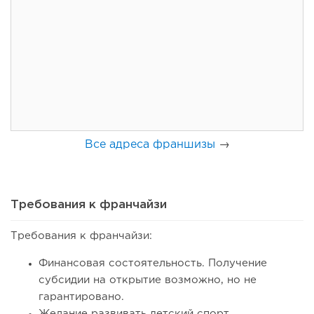
130
8
1
Франшиза кафе: рейтинг лучших франшиз общепита для
открытия заведения
Все адреса франшизы
→
Требования к франчайзи
Требования к франчайзи:
119
8
1
Финансовая состоятельность. Получение
Coffee Way приступил к масштабированию собственной
субсидии на открытие возможно, но не
модели производства...
гарантировано.
Желание развивать детский спорт.