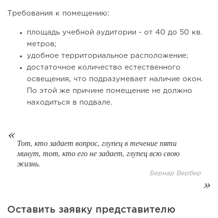
Требования к помещению:
площадь учебной аудитории - от 40 до 50 кв.
81
0
0
метров;
Coffee Way приступил к масштабированию собственной
удобное территориальное расположение;
модели производства...
достаточное количество естественного
освещения, что подразумевает наличие окон.
По этой же причине помещение не должно
находиться в подвале.
Тот, кто задает вопрос, глупец в течение пяти
минут, тот, кто его не задает, глупец всю свою
жизнь.
Бернар Вербер
71
0
0
Оставить заявку представителю
От стартапа за 30 тысяч рублей до бизнеса стоимостью