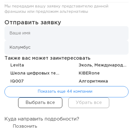
миллиарды:...
Мы передадим вашу заявку представителю данной
франшизы или предложим альтернативы
Отправить заявку
Также вас может заинтересовать
Levita
Эколь, Международная школа профессий
Школа цифровых технологий
KIBERone
IQ007
Алгоритмика
121
0
0
Показать еще 44 компании
Отзыв SSL-сертификатов у банков: как это влияет на
российский...
Куда направить подробности?
Позвонить