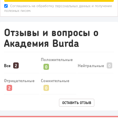
Соглашаюсь на обработку
персональных данных
и получение
полезных писем.
82
0
0
Конференции августа 2026: лучшие мероприятия месяца
Отзывы и вопросы о
для бизнеса,...
Академия Burda
Положительные
Все
Нейтральные
Отрицательные
Сомнительные
244
17
3
ОСТАВИТЬ ОТЗЫВ
Прокат квадроциклов: инвестиции 2 млн рублей,
прибыль 300 тысяч...