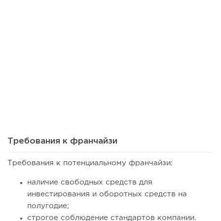
71
0
0
Франшиза кафе: рейтинг лучших франшиз общепита для
открытия заведения
Требования к франчайзи
Требования к потенциальному франчайзи:
наличие свободных средств для
инвестирования и оборотных средств на
полугодие;
строгое соблюдение стандартов компании.