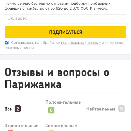
Прямо сейчас бесплатно отправим подборку прибыльных
франшиз с прибылью от 55 620 до 2 370 000 ₽ в месяц.
183
12
2
«Прибыль 20 млн в год, а я ездил на метро»: куда в
интернет-магазине...
Соглашаюсь на обработку
персональных данных
и получение
полезных писем.
Отзывы и вопросы о
Парижанка
Положительные
Все
Нейтральные
126
9
1
Отрицательные
Сомнительные
Конференции августа 2026: лучшие мероприятия месяца
для бизнеса,...