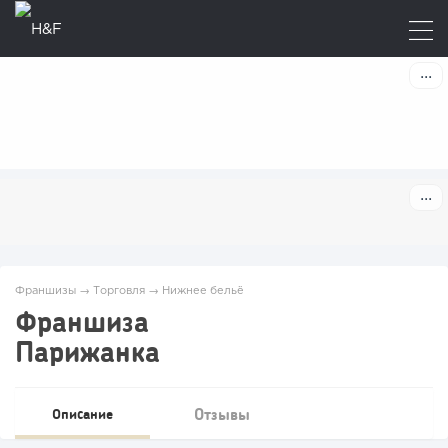
Франшизы
→
Торговля
→
Нижнее бельё
Франшиза
Парижанка
Отзывы
Описание