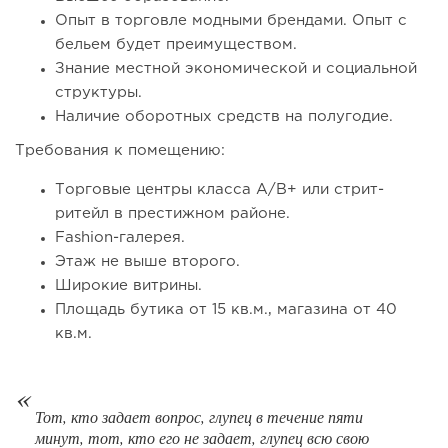
Опыт в торговле модными брендами. Опыт с
бельем будет преимуществом.
Знание местной экономической и социальной
132
8
1
структуры.
Франшиза кафе: рейтинг лучших франшиз общепита для
Наличие оборотных средств на полугодие.
открытия заведения
Требования к помещению:
Торговые центры класса А/В+ или стрит-
ритейл в престижном районе.
Fashion-галерея.
Этаж не выше второго.
Широкие витрины.
Площадь бутика от 15 кв.м., магазина от 40
кв.м.
121
8
1
Тот, кто задает вопрос, глупец в течение пяти
минут, тот, кто его не задает, глупец всю свою
Coffee Way приступил к масштабированию собственной