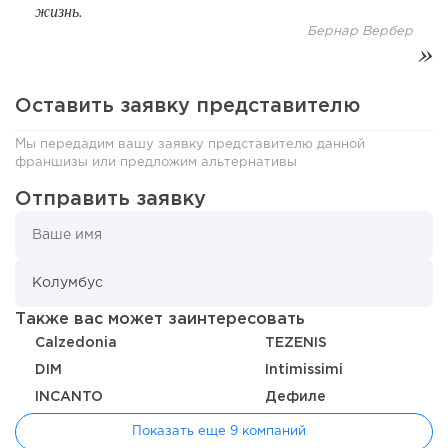
жизнь.
модели производства...
Бернар Вербер
Оставить заявку представителю
Мы передадим вашу заявку представителю данной
франшизы или предложим альтернативы
Отправить заявку
125
0
0
Также вас может заинтересовать
От стартапа за 30 тысяч рублей до бизнеса стоимостью
Calzedonia
TEZENIS
миллиарды:...
DIM
Intimissimi
INCANTO
Дефиле
Показать еще 9 компаний