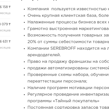
6 158 ₸
Компания пользуется известностью 
 месяца
Очень крупная клиентская база, боле
Налаженные процессы бизнеса всех 
 079 ₸
Грамотно выстроенная маркетингова
месяцев
Возможность получения товарных за
20% от суммы себестоимости товарны
6 631 ₸
месяцев
Компании SEREBROFF находится на л
арендодателей.
Право на продажу франшизы на собс
продажи автоматизированы системой
Проверенные схемы набора, обучения
переаттестации персонала;
Наличие программ мотивации персон
Регулярное проведение инвентариза
программы «Тайный покупатель»
Постоянная сортировка запасов това