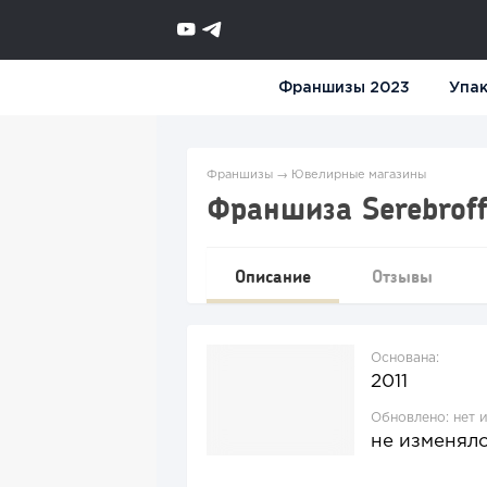
Франшизы 2023
Упак
Франшизы
→
Ювелирные магазины
Франшиза Serebrof
Описание
Отзывы
Основана:
2011
Обновлено:
нет 
не изменял