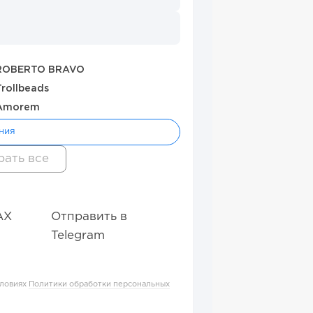
ROBERTO BRAVO
Trollbeads
Amorem
ния
AX
Отправить в
Telegram
словиях
Политики обработки персональных