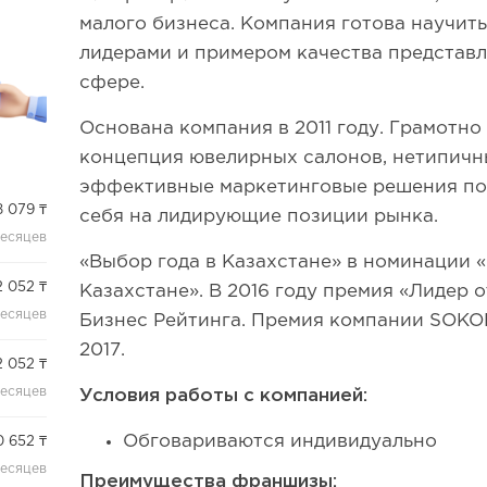
малого бизнеса. Компания готова научит
лидерами и примером качества представл
сфере.
Основана компания в 2011 году. Грамотн
концепция ювелирных салонов, нетипичн
эффективные маркетинговые решения поз
 079 ₸
себя на лидирующие позиции рынка.
месяцев
«Выбор года в Казахстане» в номинации 
2 052 ₸
Казахстане». В 2016 году премия «Лидер 
месяцев
Бизнес Рейтинга. Премия компании SOKO
2017.
2 052 ₸
месяцев
Условия работы с компанией:
Обговариваются индивидуально
0 652 ₸
месяцев
Преимущества франшизы: