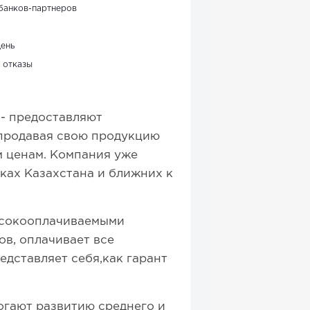
банков-партнеров
день
 отказы
- предоставляют
 продавая свою продукцию
м ценам. Компания уже
лках Казахстана и ближних к
ысокооплачиваемыми
ов, оплачивает все
едставляет себя,как гарант
огают развитию среднего и