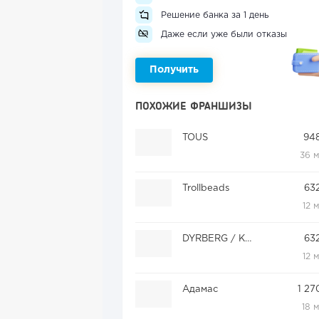
Решение банка за 1 день
Даже если уже были отказы
Получить
ПОХОЖИЕ ФРАНШИЗЫ
TOUS
948
36 
Trollbeads
63
12 
DYRBERG / KERN
63
12 
Адамас
1 27
18 