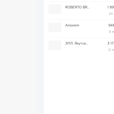
ROBERTO BRAVO
1 89
24
Amorem
948
8 
ЭПЛ. Якутские бриллианты
3 17
12 