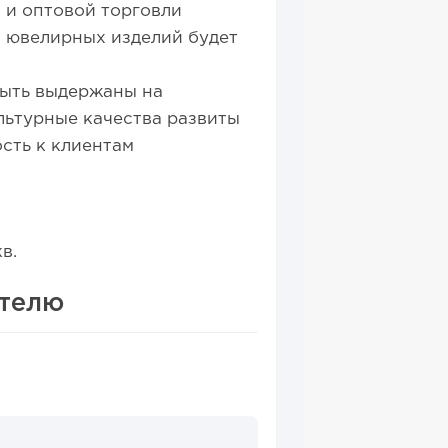
 и оптовой торговли
м ювелирных изделий будет
быть выдержаны на
льтурные качества развиты
сть к клиентам
в.
ителю