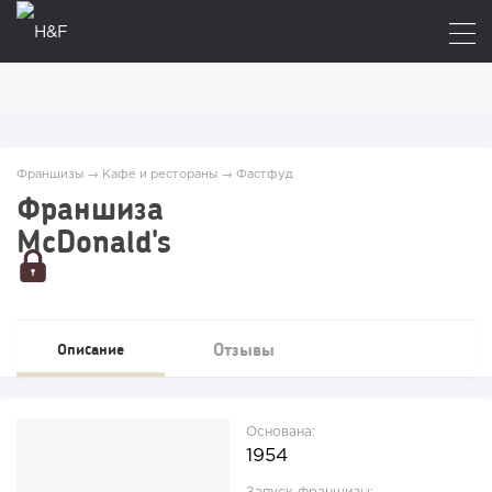
Франшизы
→
Кафе и рестораны
→
Фастфуд
Франшиза
McDonald's
Отзывы
Описание
Основана:
1954