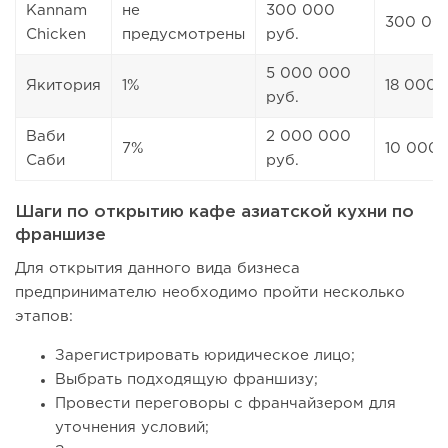
Kannam
не
300 000
300 000
Chicken
предусмотрены
руб.
5 000 000
Якитория
1%
18 000 
руб.
Ваби
2 000 000
7%
10 000 
Саби
руб.
Шаги по открытию кафе азиатской кухни по
франшизе
Для открытия данного вида бизнеса
предпринимателю необходимо пройти несколько
этапов:
Зарегистрировать юридическое лицо;
Выбрать подходящую франшизу;
Провести переговоры с франчайзером для
уточнения условий;