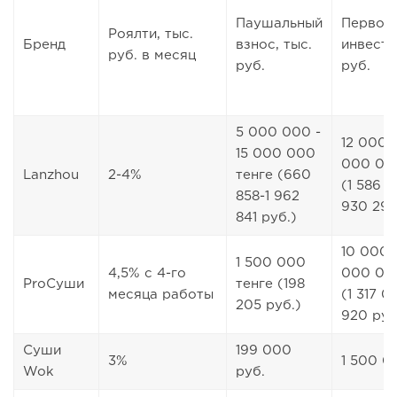
Паушальный
Первон
Роялти, тыс.
Бренд
взнос, тыс.
инвести
руб. в месяц
руб.
руб.
5 000 000 -
12 000 
15 000 000
000 00
Lanzhou
2-4%
тенге (660
(1 586 0
858-1 962
930 298
841 руб.)
10 000 
1 500 000
4,5% с 4-го
000 00
ProСуши
тенге (198
месяца работы
(1 317 0
205 руб.)
920 руб
Суши
199 000
3%
1 500 0
Wok
руб.