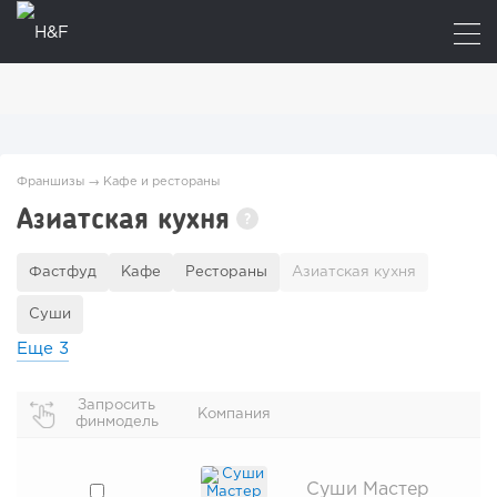
Франшизы
→
Кафе и рестораны
Азиатская кухня
?
Фастфуд
Кафе
Рестораны
Азиатская кухня
Суши
Еще
3
Запросить
Компания
финмодель
Суши Мастер