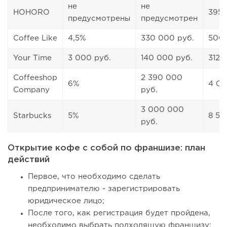
не
не
HOHORO
395 
предусмотрены
предусмотрен
Coffee Like
4,5%
330 000 руб.
500 
Your Time
3 000 руб.
140 000 руб.
312 
Coffeeshop
2 390 000
6%
4 00
Company
руб.
3 000 000
Starbucks
5%
8 50
руб.
Открытие кофе с собой по франшизе: план
действий
Первое, что необходимо сделать
предпринимателю - зарегистрировать
юридическое лицо;
После того, как регистрация будет пройдена,
необходимо выбрать подходящую франшизу;