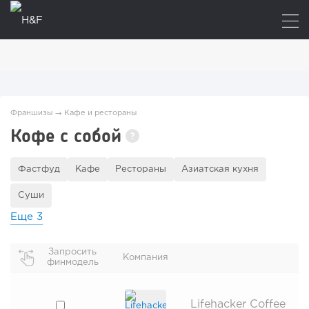
Франшизы
→
Кафе и рестораны
Кофе с собой
?
Фастфуд
Кафе
Рестораны
Азиатская кухня
Суши
Еще
3
Запросить
Компания
финмодель
Lifehacker Coffee