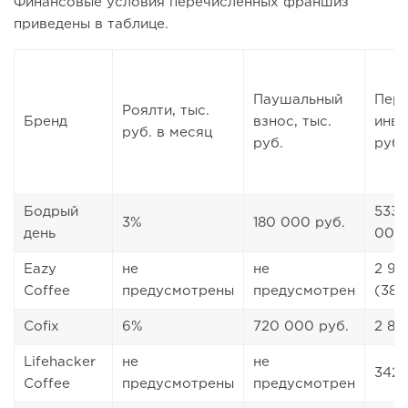
Финансовые условия перечисленных франшиз
приведены в таблице.
Паушальный
Пер
Роялти, тыс.
Бренд
взнос, тыс.
инве
руб. в месяц
руб.
руб.
Бодрый
533 
3%
180 000 руб.
день
000 
Eazy
не
не
2 95
Coffee
предусмотрены
предусмотрен
(387
Cofix
6%
720 000 руб.
2 80
Lifehacker
не
не
342 
Coffee
предусмотрены
предусмотрен