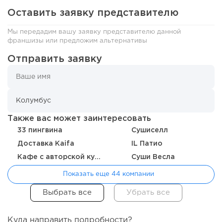
Оставить заявку представителю
Мы передадим вашу заявку представителю данной
франшизы или предложим альтернативы
Отправить заявку
141
11
2
Также вас может заинтересовать
33 пингвина
Сушиселл
«Прибыль 20 млн в год, а я ездил на метро»: куда в
Доставка Kaifa
IL Патио
интернет-магазине...
Кафе с авторской кухней "Здрасте"
Суши Весла
Показать еще 44 компании
Куда направить подробности?