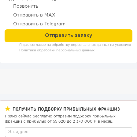
Позвонить
Отправить в MAX
Отправить в Telegram
85
0
0
Я даю согласие на обработку персональных данных на условиях
Конференции августа 2026: лучшие мероприятия месяца
Политики обработки персональных данных
.
для бизнеса,...
ПОЛУЧИТЬ ПОДБОРКУ ПРИБЫЛЬНЫХ ФРАНШИЗ
Прямо сейчас бесплатно отправим подборку прибыльных
франшиз с прибылью от 55 620 до 2 370 000 ₽ в месяц.