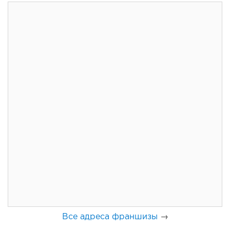
76
0
0
Франшиза кафе: рейтинг лучших франшиз общепита для
открытия заведения
Все адреса франшизы
→