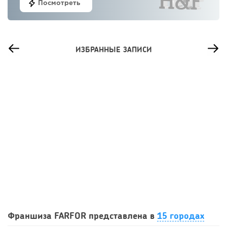
Посмотреть
ИЗБРАННЫЕ ЗАПИСИ
11
0
0
Сколько приносит маленькая кофейня в Екатеринбурге в
Франшиза FARFOR представлена в
15 городах
2026 году:...