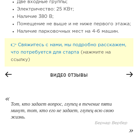
Две входные группы;
72
0
0
Электричество: 25 КВт;
Наличие 380 В;
От стартапа за 30 тысяч рублей до бизнеса стоимостью
Помещение не выше и не ниже первого этажа;
миллиарды:...
Наличие парковочных мест на 4-6 машин.
👉 Свяжитесь с нами, мы подробно расскажем,
что потребуется для старта
(нажмите на
ссылку)
ВИДЕО ОТЗЫВЫ
Тот, кто задает вопрос, глупец в течение пяти
122
9
2
минут, тот, кто его не задает, глупец всю свою
жизнь.
Отзыв SSL-сертификатов у банков: как это влияет на
Бернар Вербер
российский...