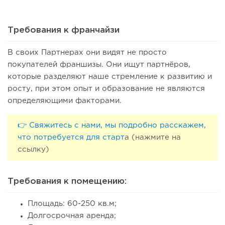
Требования к франчайзи
В своих Партнерах они видят не просто
покупателей франшизы. Они ищут партнёров,
83
0
0
которые разделяют наше стремление к развитию и
росту, при этом опыт и образование не являются
Coffee Way приступил к масштабированию собственной
модели производства...
определяющими факторами.
👉 Свяжитесь с нами, мы подробно расскажем,
что потребуется для старт
а (нажмите на
ссылку)
Требования к помещению:
Площадь: 60-250 кв.м;
Долгосрочная аренда;