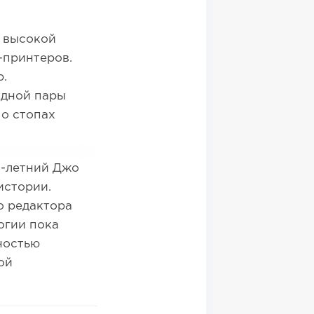
я высокой
-принтеров.
р.
одной пары
 о стопах
9-летний Джо
истории.
о редактора
огии пока
ностью
ой