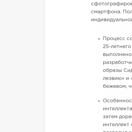
сфотографиров
смартфона. Пол
индивидуально
Процесс со
25-летнего
выполнено
разработчи
образы Си
лезвию» и 
бежевом, ч
Особеннос
интеллекта
затем дор
интеллект 