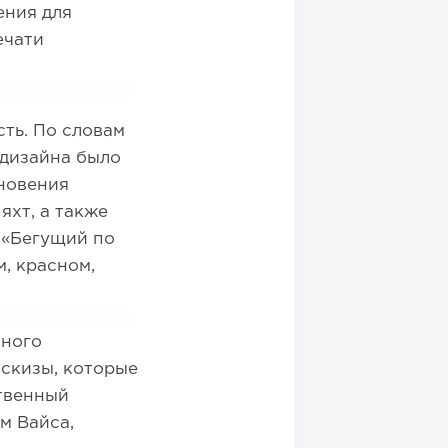
ения для
ечати
ть. По словам
 дизайна было
новения
яхт, а также
 «Бегущий по
м, красном,
нного
эскизы, которые
твенный
м Вайса,