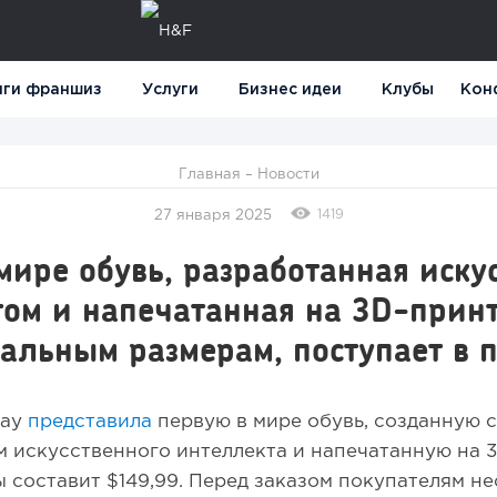
нги франшиз
Услуги
Бизнес идеи
Клубы
Кон
Главная
–
Новости
1419
27 января 2025
мире обувь, разработанная иску
ом и напечатанная на 3D-принт
альным размерам, поступает в 
lay
представила
первую в мире обувь, созданную с
 искусственного интеллекта и напечатанную на 
 составит $149,99. Перед заказом покупателям н