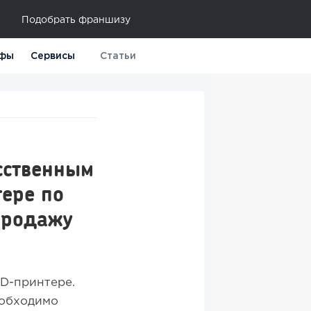
Подобрать франшизу
фы
Сервисы
Статьи
сственным
ере по
продажу
3D-принтере.
еобходимо