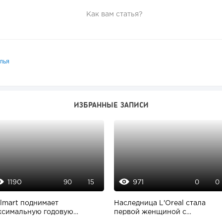
Как вам статья?
лья
ИЗБРАННЫЕ ЗАПИСИ
1190
971
90
15
0
0
lmart поднимает
Наследница L'Oreal стала
ксимальную годовую
первой женщиной с
плату топ-менеджеров...
состоянием в 100 млрд...