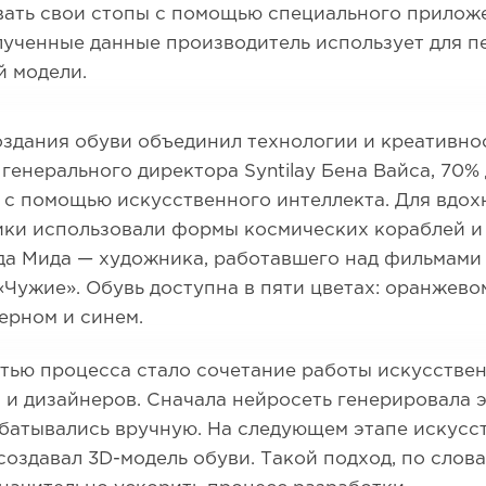
ать свои стопы с помощью специального прилож
ученные данные производитель использует для п
й модели.
здания обуви объединил технологии и креативнос
 генерального директора Syntilay Бена Вайса, 70%
 с помощью искусственного интеллекта. Для вдох
ки использовали формы космических кораблей и 
да Мида — художника, работавшего над фильмами
«Чужие». Обувь доступна в пяти цветах: оранжево
ерном и синем.
тью процесса стало сочетание работы искусстве
 и дизайнеров. Сначала нейросеть генерировала 
абатывались вручную. На следующем этапе искусс
создавал 3D-модель обуви. Такой подход, по слова