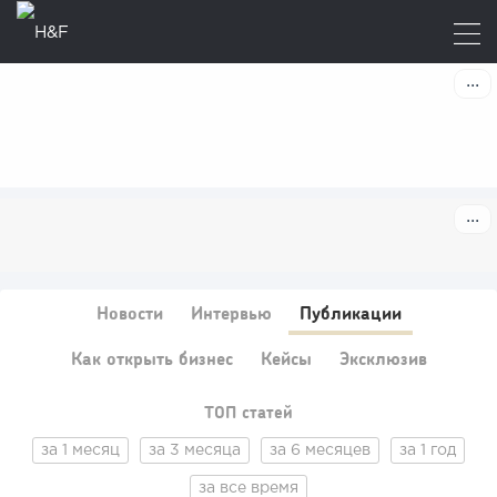
Новости
Интервью
Публикации
Как открыть бизнес
Кейсы
Эксклюзив
ТОП статей
за 1 месяц
за 3 месяца
за 6 месяцев
за 1 год
за все время