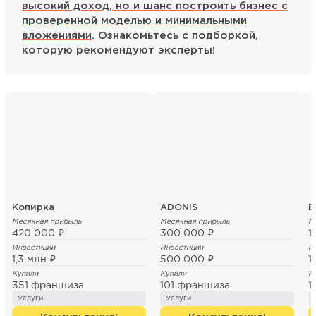
высокий доход, но и шанс построить бизнес с
проверенной моделью и минимальными
вложениями
. Ознакомьтесь с подборкой,
которую рекомендуют эксперты!
Копирка
ADONIS
Б
Месячная прибыль
Месячная прибыль
М
420 000 ₽
300 000 ₽
1
Инвестиции
Инвестиции
И
1,3 млн ₽
500 000 ₽
1
Купили
Купили
К
351 франшиза
101 франшиза
1
Услуги
Услуги