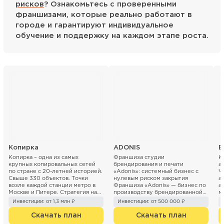
рисков
? Ознакомьтесь с проверенными
франшизами, которые реально работают в
городе и гарантируют индивидуальное
обучение и поддержку на каждом этапе роста.
Копирка
ADONIS
Б
Копирка – одна из самых
Франшиза студии
К
крупных копировальных сетей
брендирования и печати
а
по стране с 20-летней историей.
«Adonis»: системный бизнес с
Ч
Свыше 330 объектов. Точки
нулевым риском закрытия
а
возле каждой станции метро в
Франшиза «Adonis» — бизнес по
а
Москве и Питере. Стратегия на
производству брендированной
м
ближайшие 3 года ...
продукции (печать...
«Б
Инвестиции: от 1,3 млн ₽
Инвестиции: от 500 000 ₽
Скачать план
Скачать план