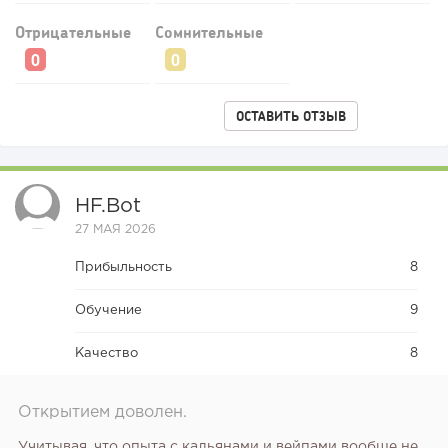
Отрицательные
Сомнительные
ОСТАВИТЬ ОТЗЫВ
HF.bot
27 МАЯ 2026
191
12
2
Прибыльность
8
«Прибыль 20 млн в год, а я ездил на метро»: куда в
интернет-магазине...
Обучение
9
Качество
8
Открытием доволен.
Учитывая, что опыта с кальянами и вейпами вообще не