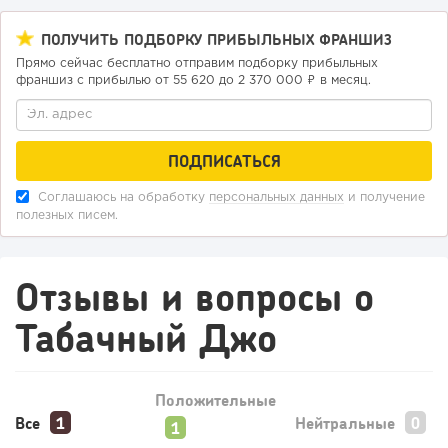
133
0
0
ПОЛУЧИТЬ ПОДБОРКУ ПРИБЫЛЬНЫХ ФРАНШИЗ
Прямо сейчас бесплатно отправим подборку прибыльных
От стартапа за 30 тысяч рублей до бизнеса стоимостью
франшиз с прибылью от 55 620 до 2 370 000 ₽ в месяц.
миллиарды:...
Соглашаюсь на обработку
персональных данных
и получение
полезных писем.
Отзывы и вопросы о
Табачный Джо
205
12
2
Отзыв SSL-сертификатов у банков: как это влияет на
Положительные
российский...
Все
Нейтральные