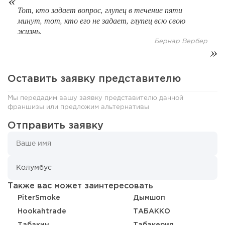
Тот, кто задает вопрос, глупец в течение пяти
минут, тот, кто его не задает, глупец всю свою
жизнь.
Бернар Вербер
Оставить заявку представителю
Мы передадим вашу заявку представителю данной
франшизы или предложим альтернативы
Отправить заявку
145
8
1
Франшиза кафе: рейтинг лучших франшиз общепита для
открытия заведения
Также вас может заинтересовать
PiterSmoke
Дымшоп
Hookahtrade
TАБАККО