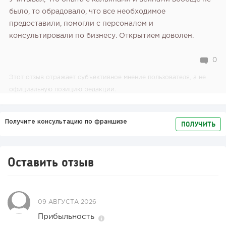
было, то обрадовало, что все необходимое
предоставили, помогли с персоналом и
консультировали по бизнесу. Открытием доволен.
0
138
9
1
Этот отзыв отражает субъективное мнение пользователя, а не
Конференции августа 2026: лучшие мероприятия месяца
официальную позицию редакции.
для бизнеса,...
Получите консультацию по франшизе
ПОЛУЧИТЬ
Оставить отзыв
09 АВГУСТА 2026
Прибыльность