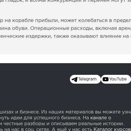
а гладок, и волны конкуренции и перемен могут з
р на корабле прибыли, может колебаться в предел
ина обуви. Операционные расходы, включая арен
ленческие издержки, также оказывают влияние на
Telegram
YouTube
изах и бизнесе. Из наших материалов вы можете узн
уть идеи для успешного бизнеса. На
канале о
 честные разборы и описываем реальные истории.
 на нас в соц. сетях. А ещё у нас есть
Каталог курсов