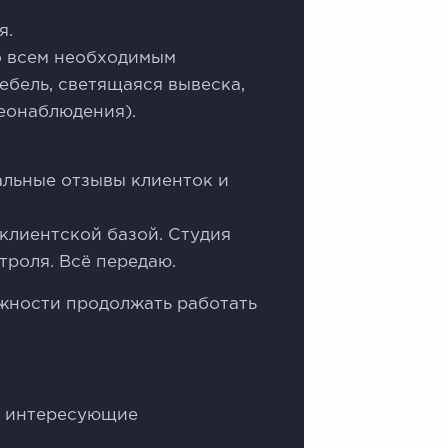
я.
 всем необходимым
ебель, светящаяся вывеска,
деонаблюдения).
альные отзывы клиенток и
 клиентской базой. Студия
троля. Всё передаю.
жности продолжать работать
се интересующие