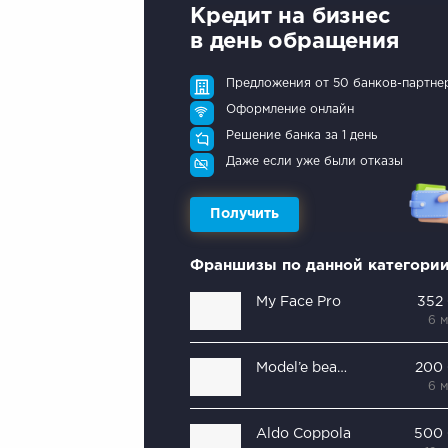
Кредит на бизнес
в день обращения
Предложения от 50 банков-партне
Оформление онлайн
Решение банка за 1 день
Даже если уже были отказы
Получить
Франшизы по данной категори
My Face Pro
352
6 
Model’e beauty bar
200
6 
Aldo Coppola
500