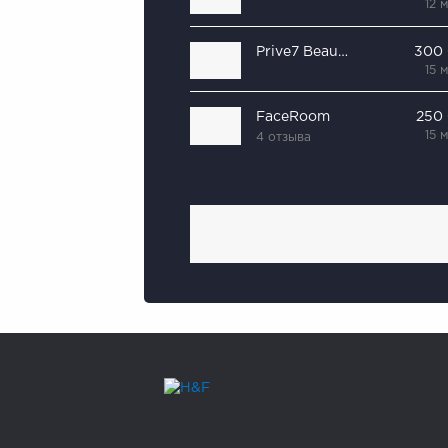
12 
Prive7 Beauty Express
300
15 
FaceRoom
250
15 
4 отзыва