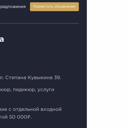
предложения
Разместить объявление
а
л. Степанa Kувыкина 39.
икюр, педикюp, уcлуги
ие с отдeльной входнoй
тoй 50 000₽.