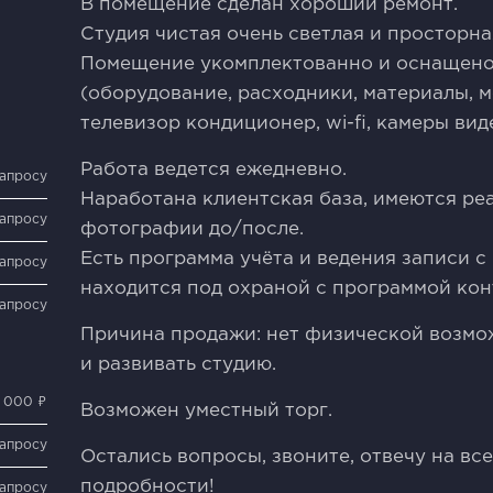
В помещение сделан хороший ремонт.
Студия чистая очень светлая и просторна
Помещение укомплектованно и оснащено
(оборудование, расходники, материалы, м
телевизор кондиционер, wi-fi, камеры ви
Работа ведется ежедневно.
запросу
Наработана клиентская база, имеются ре
запросу
фотографии до/после.
Есть программа учёта и ведения записи с
запросу
находится под охраной с программой кон
запросу
Причина продажи: нет физической возмо
и развивать студию.
 000 ₽
Возможен уместный торг.
запросу
Остались вопросы, звоните, отвечу на в
подробности!
запросу