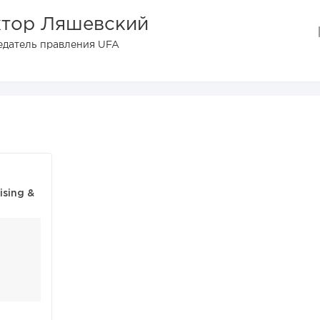
тор Ляшевский
едатель правления UFA
ising &