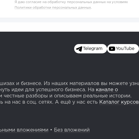
Я даю согласие на обработку персональных данных на условиях
Политики обработки персональных данных
.
Telegram
YouTube
изах и бизнесе. Из наших материалов вы можете узн
уть идеи для успешного бизнеса. На
канале о
 честные разборы и описываем реальные истории.
 на нас в соц. сетях. А ещё у нас есть
Каталог курсов
ьными вложениями
•
Без вложений