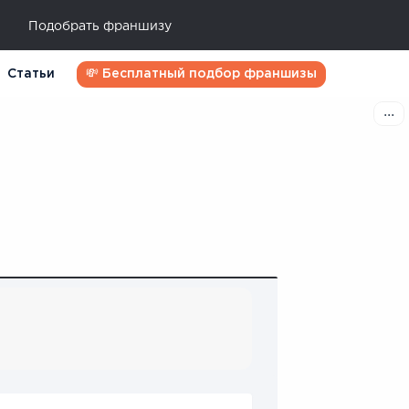
Подобрать франшизу
Статьи
💸 Бесплатный подбор франшизы