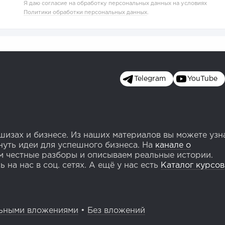
Я даю согласие на обработку персональных данных на условиях
Политики обработки персональных данных
.
Telegram
YouTube
изах и бизнесе. Из наших материалов вы можете узн
уть идеи для успешного бизнеса. На
канале о
 честные разборы и описываем реальные истории.
 на нас в соц. сетях. А ещё у нас есть
Каталог курсов
ьными вложениями
•
Без вложений