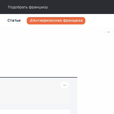
Подобрать франшизу
Статьи
💰Антикризисная франшиза