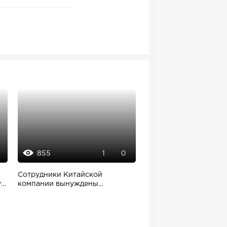
855
1208
1
0
Сотрудники Китайской
В салонах красоты и
у
компании вынуждены
парикмахерских прир
уволиться из-за переезда...
клиентов