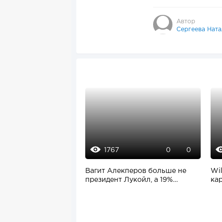
Автор
Сергеева Ната
1767
0
0
Вагит Алекперов больше не
Wil
президент Лукойл, а 19%
ка
россиян планируют...
каб