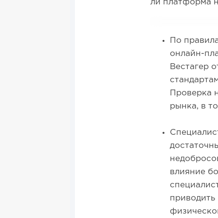
ли платформа н
По правил
онлайн-пла
Вестагер о
стандартам
Проверка н
рынка, в т
Специалис
достаточны
недобросов
влияние б
специалист
приводить 
физическом