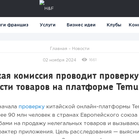
нги франшиз
Услуги
Бизнес идеи
Клубы
Кон
Главная
–
Новости
1661
02 ноября 2024
ая комиссия проводит проверку
сти товаров на платформе Temu
начала
проверку
китайской онлайн-платформы Te
ее 90 млн человек в странах Европейского союза 
обами на продажу нелегальных товаров и вызыва
актер приложения. Цель расследования — выясни