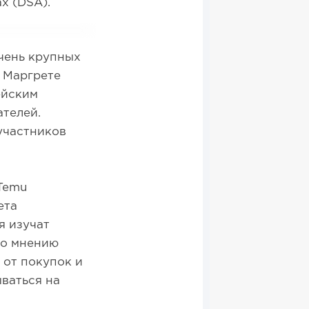
х (DSA).
чень крупных
С Маргрете
ейским
ателей.
участников
Temu
ета
я изучат
По мнению
 от покупок и
ваться на