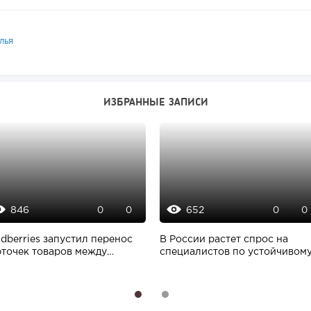
лья
ИЗБРАННЫЕ ЗАПИСИ
846
652
0
0
0
0
dberries запустил перенос
В России растет спрос на
рточек товаров между
специалистов по устойчивом
инетами...
развитию
1
2