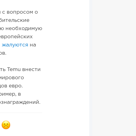
u с вопросом о
ебительские
всю необходимую
европейских
ы
жалуются
на
ов.
ть Temu внести
мирового
ов евро.
имер, в
вознаграждений.