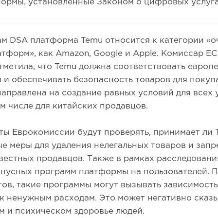
ормы, установленные Законом о цифровых услуга
ам DSA платформа Temu относится к категории «о
тформ», как Amazon, Google и Apple. Комиссар Е
тметила, что Temu должна соответствовать европ
 и обеспечивать безопасность товаров для покуп
аправлена на создание равных условий для всех 
ом числе для китайских продавцов.
ты Еврокомиссии будут проверять, принимает ли 
е меры для удаления нелегальных товаров и запр
естных продавцов. Также в рамках расследовани
онусных программ платформы на пользователей. 
ов, такие программы могут вызывать зависимость
к ненужным расходам. Это может негативно сказы
 и психическом здоровье людей.