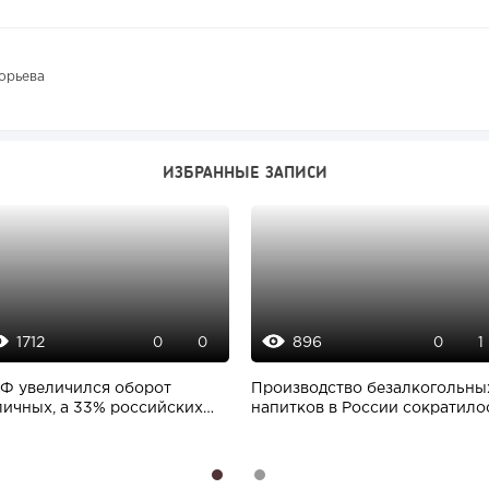
орьева
ИЗБРАННЫЕ ЗАПИСИ
1712
896
0
0
0
1
РФ увеличился оборот
Производство безалкогольны
личных, а 33% российских
напитков в России сократило
мпаний сообщили...
1
2