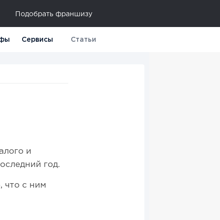
Подобрать франшизу
фы
Сервисы
Статьи
алого и
последний год.
 что с ним