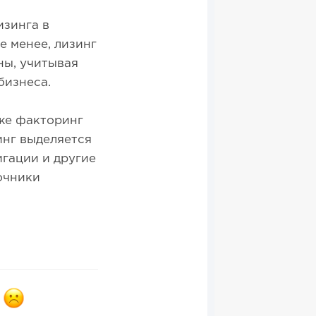
изинга в
е менее, лизинг
ны, учитывая
бизнеса.
же факторинг
инг выделяется
игации и другие
очники