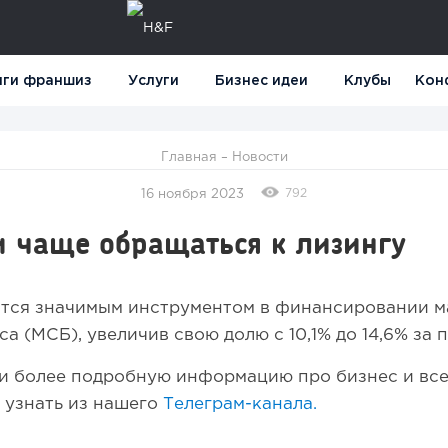
нги франшиз
Услуги
Бизнес идеи
Клубы
Кон
Главная
–
Новости
792
16 ноября 2023
и чаще обращаться к лизингу
ится значимым инструментом в финансировании м
са (МСБ), увеличив свою долю с 10,1% до 14,6% за 
 более подробную информацию про бизнес и все,
 узнать из нашего
Телеграм-канала.