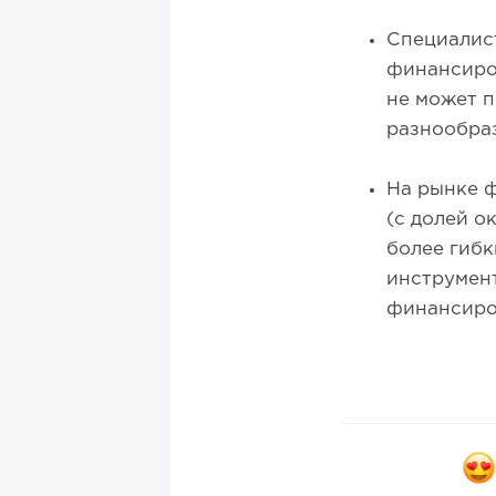
Специалист
финансиров
не может п
разнообраз
На рынке 
(с долей о
более гибк
инструмен
финансиро