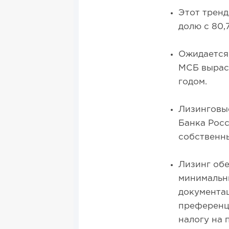
Этот тренд
долю с 80,
Ожидается,
МСБ выраст
годом.
Лизинговы
Банка Росс
собственн
Лизинг об
минимальн
документац
преференци
налогу на 