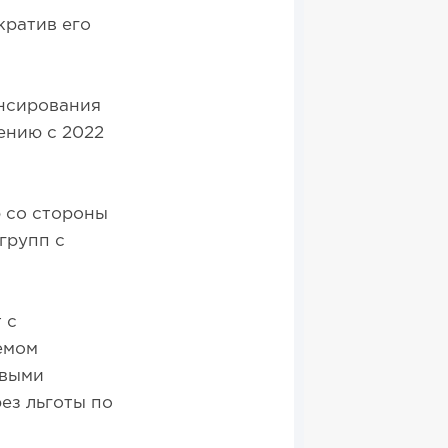
кратив его
ансирования
нению с 2022
 со стороны
групп с
 с
емом
овыми
ез льготы по