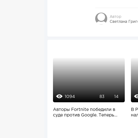
Автор
Светлана Григ
1094
83
14
Авторы Fortnite победили в
В 
суде против Google. Теперь
на
цифровой...
ко