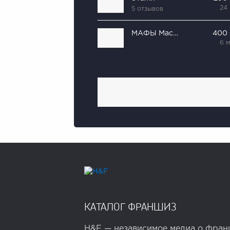
24
5 отзывов
МАФЫ Мастерфайбр
400
6 
КАТАЛОГ ФРАНШИЗ
H&F — независимое медиа о франш