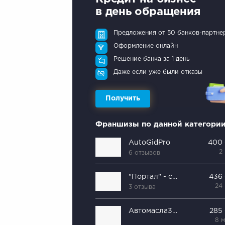
в день обращения
Предложения от 50 банков-партне
Оформление онлайн
Решение банка за 1 день
Даже если уже были отказы
Получить
Франшизы по данной категори
AutoGidPro
400
2
6 отзывов
"Портал" - сеть умных робот-моек
436
24
3 отзыва
Автомасла33.рф
285
8 