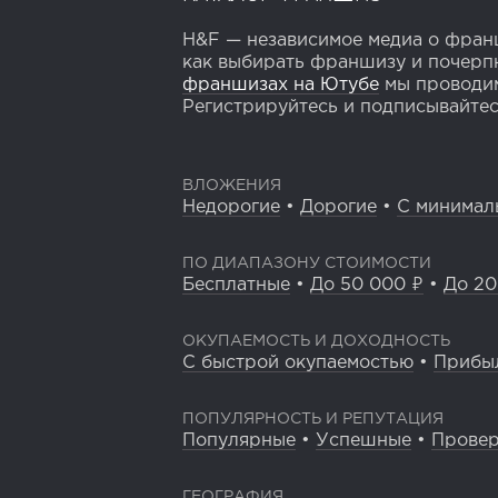
H&F — независимое медиа о франш
как выбирать франшизу и почерпн
франшизах на Ютубе
мы проводим
Регистрируйтесь и подписывайтесь
ВЛОЖЕНИЯ
Недорогие
•
Дорогие
•
С минимал
ПО ДИАПАЗОНУ СТОИМОСТИ
Бесплатные
•
До 50 000 ₽
•
До 20
ОКУПАЕМОСТЬ И ДОХОДНОСТЬ
С быстрой окупаемостью
•
Прибы
ПОПУЛЯРНОСТЬ И РЕПУТАЦИЯ
Популярные
•
Успешные
•
Прове
ГЕОГРАФИЯ