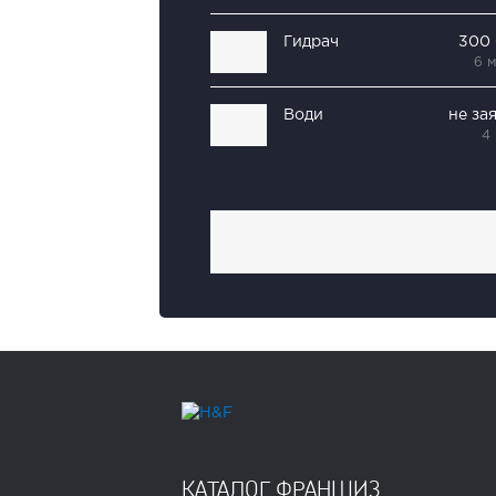
Гидрач
300
6 
Води
не за
4
КАТАЛОГ ФРАНШИЗ