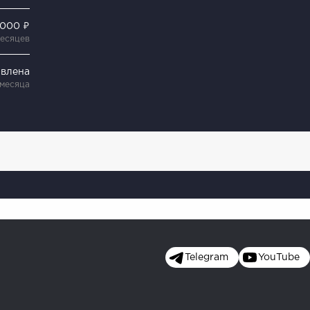
 000 ₽
месяцев
явлена
 месяца
Telegram
YouTube