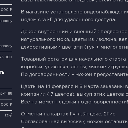
Вазы пластиковые в подарок , стекло по 
 000 ₽
В магазине установлено видеонаблюдение
модем с wi-fi для удаленного доступа.
запросу
Декор внутренний и внешний : подвесное 
натурального моха, цветы из изолона, вел
запросу
декоративными цветами (туя + многолетн
75 000
Товарный остаток для начального старта 
коробки, упаковка, ленты, мягкие игрушки
ть
По договоренности - можем предоставить 
Цветы на 14 февраля и 8 марта заказаны
-т, 118
компании ( 7 цветов), выкуп этих цветов 
Все на момент сделки по договоренности
 000 ₽
Отметки на картах Гугл, Яндекс, 2Гис.
2
35м
Согласованная вывеска ( можем оставить,