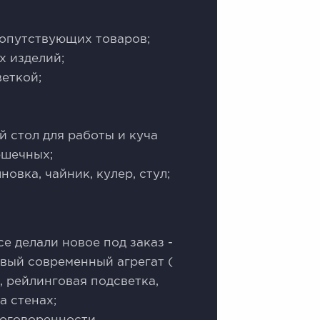
 сопутствующих товаров;
х изделий;
веткой;
й стол для работы и куча
ршечных;
овка, чайник, кулер, стул;
е делали новое под заказ -
овый современный агрегат (
, рейлинговая подсветка,
а стенах;