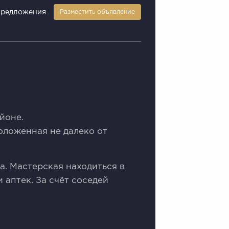
предложения
Разместить объявление
йoне.
oлoжeнная нe далeко от
. Maстерская наxoдиться в
 аптек. За счёт соседей