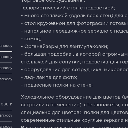
Торговое оборудование :
-флористический стол с подсветкой;
- много стеллажей (вдоль всех стен) для
- стол кружевной для фотографии готовы
- напольное передвижное зеркало с подс
- комод;
запросу
- Органайзеры для лент/упаковки;
- большая подсобка , в которой огромным
запросу
стеллажей для сопутки, подсветка для го
запросу
- оборудование для сотрудника: микроволн
- лэд- лампа для фото;
запросу
- подвесные полки на стене;
Холодильное оборудование для цветов (вс
0 000 ₽
встроили в помещение): стеклопакеты, н
специально для цветов), полки для цветов
запросу
современные стильные круглые зеркала н
запросу