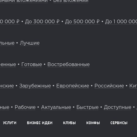
ьными вложениями
•
Без вложений
0 000 ₽
•
До 300 000 ₽
•
До 500 000 ₽
•
До 1 000 00
льные
•
Лучшие
ренные
•
Готовые
•
Востребованные
нские
•
Зарубежные
•
Европейские
•
Российские
•
Ки
вные
•
Рабочие
•
Актуальные
•
Быстрые
•
Доступные
•
УСЛУГИ
БИЗНЕС ИДЕИ
КЛУБЫ
КОНФЫ
СЕРВИСЫ