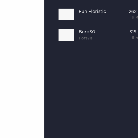
Fun Floristic
262
9 
Buro30
315
8 
1 отзыв