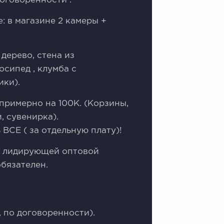
договоренности .
: в магазине 2 камеры +
дерево, стена из
осипед , клумба с
ики).
примерно на 100К. (Корзины,
, сувенирка).
ВСЕ ( за отдельную плату)!
 в лидирующей оптовой
обязателен.
!
 по договоренности).