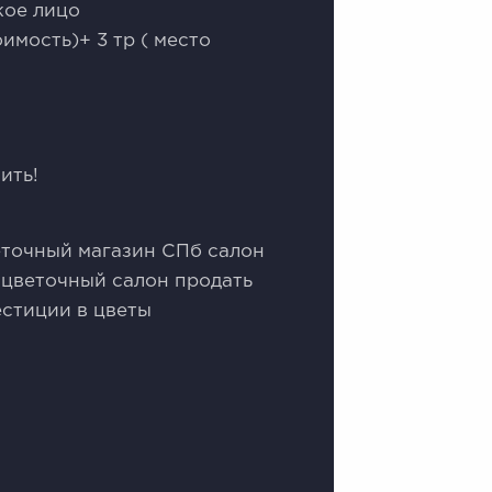
кое лицо
оимость)+ 3 тр ( место
ить!
еточный магазин СПб салон
 цветочный салон продать
естиции в цветы