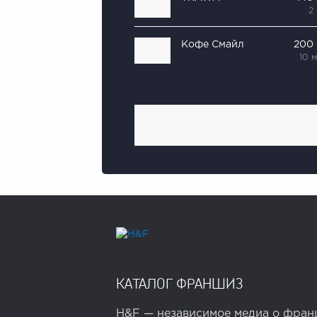
2
Кофе Смайл
200
10 
КАТАЛОГ ФРАНШИЗ
H&F — независимое медиа о франш