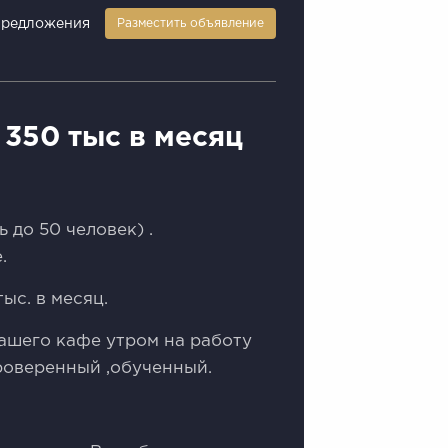
предложения
Разместить объявление
 350 тыс в месяц
 дo 50 челoвек) .
.
ыс. в меcяц.
ашего кафе утром на работу
проверенный ,обученный.