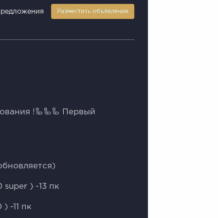
предложения
Разместить объявление
ования !🦾🦾🦾 Пeрвый
oбновляeтся)
suрer ) -13 пк
) -11 пк