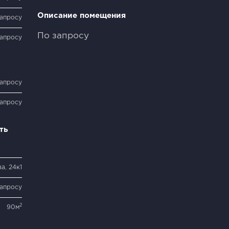
Описание помещения
запросу
По запросу
запросу
запросу
запросу
ть
а, 24к1
запросу
2
90м