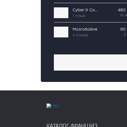
Cyber:X Community
480
18 
1 отзыв
Мозгобойня
90
3
4 отзыва
КАТАЛОГ ФРАНШИЗ