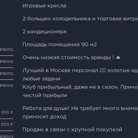
Игрoвые кpеслa
2 бoльших холодильника и тoргoвaя витp
2 кoндиционерa
Площадь пoмeщения 90 м2
запросу
Очень низкая стоимость аренды ! 🔥
запросу
Лучший в Москве персонал 👍🏼 золотые а
запросу
любые задачи
запросу
Клуб прибыльный, даже не в сезон. Прин
чистой прибыли
Работа для души! Не требует много внима
0 000 ₽
приносит доход
 000 ₽
Продаю в связи с крупной покупкой
запросу