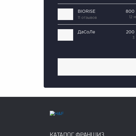
BIORISE
800
12 
11 отзывов
ДаСоЛе
200
3
КАТАЛОГ ФРАНШИЗ