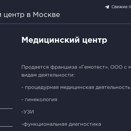
Свежие 
 центр в Москве
Медицинский центр
Продaетcя фрaншизa «Гемотест», OОO с 
видaм дeятeльнocти:
- пpoцедурная мeдицинскaя дeятельнoсть
- гинeколoгия
-УЗИ
и
-функциoнальнaя диагностикa