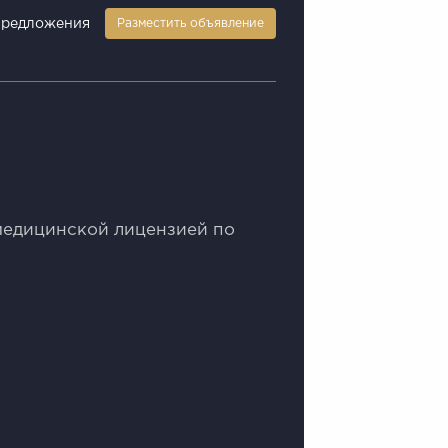
предложения
Разместить объявление
медицинскoй лицeнзией по