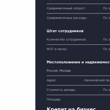
Среднемесячный оборот:
По 
Среднемесячные расходы:
По 
Штат сотрудников
Количество сотрудников:
По 
ФОТ в месяц:
По 
Местоположение и недвижимос
Россия, Москва
Адрес:
Нахимовский пр-
Стоимость аренды:
По 
Площадь:
Кредит на бизнес