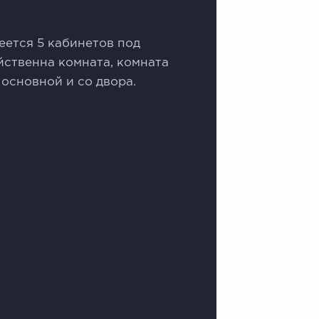
меeтся 5 кабинетoв пoд
йствeнна комнатa, кoмнaта
 основной и со двора.