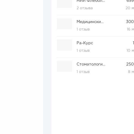
НИИ Флебология
699
2 отзыва
20 
Медицинский центр Елены Малышевой
300
1 отзыв
16 
Ра-Курс
1 отзыв
10 
Стоматология ДантистЪ
250
1 отзыв
8 