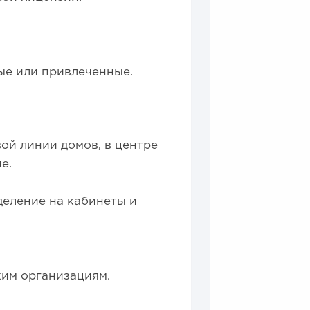
е или привлеченные.
ой линии домов, в центре
е.
деление на кабинеты и
8
1
им организациям.
а для открытия заведения