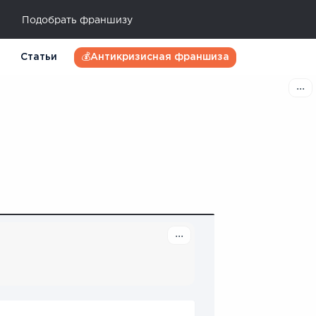
Подобрать франшизу
Статьи
💰Антикризисная франшиза