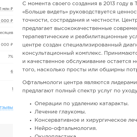
С момента своего создания в 2013 году в
,1 млн ₽
«Больше видеть» руководствуется ценно
точности, сострадания и честности. Цент
 000 ₽
предлагает высококачественные совреме
месяцев
терапевтические и реабилитационные усл
центре создан специализированный диаг
 000 ₽
консультационный комплекс. Принимаютс
7%
и качественное обслуживание остается 
того, насколько просты или обширны пот
6
Офтальмологи центра являются лидерами 
1
предлагают полный спектр услуг по уходу
Операции по удалению катаракты.
тзывы
Лечение глаукомы.
Консервативное и хирургическое леч
Нейро-офтальмология.
Окулопластика.