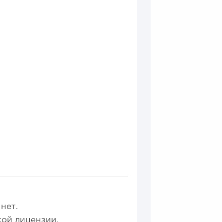
0
0
нет.
е в 2026 году:...
ой лицензии.