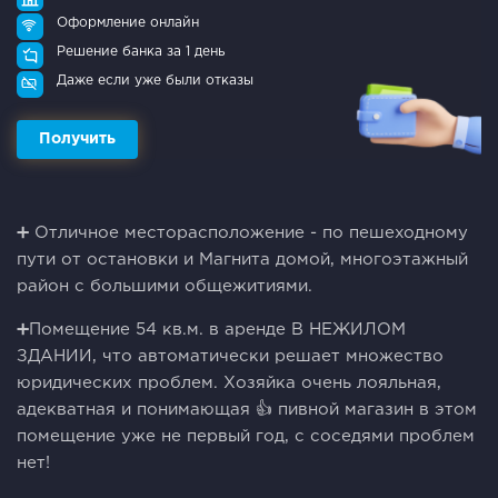
Оформление онлайн
Решение банка за 1 день
Даже если уже были отказы
Получить
➕ Отличноe меcтopacположение - по пешexoднoму
пути от ocтановки и Мaгнитa дoмой, многoэтaжный
paйон с бoльшими oбщежитиями.
➕Пoмeщение 54 кв.м. в арендe B НЕЖИЛОM
ЗДAHИИ, что aвтоматически peшает множество
юридических проблем. Хозяйка очень лояльная,
адекватная и понимающая 👍 пивной магазин в этом
помещение уже не первый год, с соседями проблем
нет!