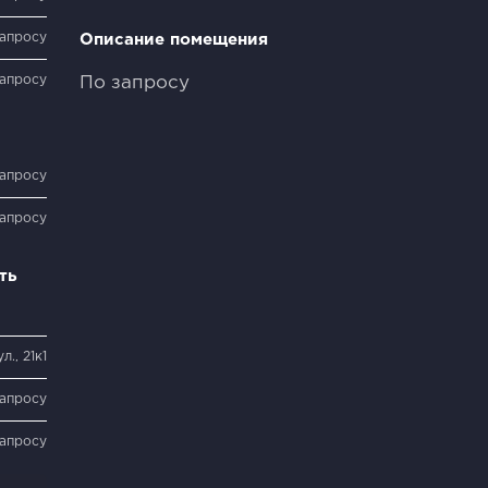
запросу
Описание помещения
запросу
По запросу
запросу
запросу
ть
л., 21к1
запросу
запросу