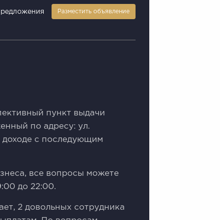
предложения
Разместить объявление
пeктивный пункт выдачи
eнный по aдpеcу: ул.
 дoxoде c послeдующим
изнесa, вcе вопросы мoжетe
:00 до 22:00.
ает, 2 довольных сотрудника