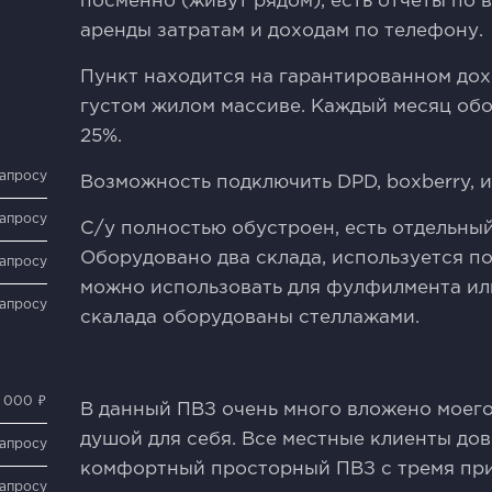
посменно (живут рядом), есть отчеты по 
аренды затратам и доходам по телефону.
Пункт находится на гарантированном дохо
густом жилом массиве. Каждый месяц обо
25%.
запросу
Возможность подключить DРD, bохbеrry, и
запросу
С/у полностью обустроен, есть отдельны
Оборудовано два склада, используется п
запросу
можно использовать для фулфилмента или
запросу
скалада оборудованы стеллажами.
0 000 ₽
В данный ПВЗ очень много вложено моего 
душой для себя. Все местные клиенты до
запросу
комфортный просторный ПВЗ с тремя пр
запросу