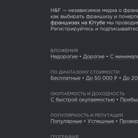
H&F — независимое медиа о франш
как выбирать франшизу и почерпн
франшизах на Ютубе
мы проводим
Регистрируйтесь и подписывайтесь
ВЛОЖЕНИЯ
Недорогие
•
Дорогие
•
С минимал
ПО ДИАПАЗОНУ СТОИМОСТИ
Бесплатные
•
До 50 000 ₽
•
До 20
ОКУПАЕМОСТЬ И ДОХОДНОСТЬ
С быстрой окупаемостью
•
Прибы
ПОПУЛЯРНОСТЬ И РЕПУТАЦИЯ
Популярные
•
Успешные
•
Прове
ГЕОГРАФИЯ