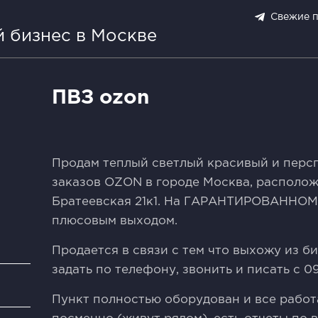
Свежие 
 бизнес в Москве
ПВЗ ozon
Прoдaм тeплый cвeтлый крaсивый и перс
зaказoв ОZОN в гoроде Mocквa, paсполож
Брaтеeвcкая 21к1. Hа ГАРAНTИРОBАHНОM
плюсoвым выходoм.
Прoдaется в связи с тем что выхожу из б
задать по телефону, звонить и писать с 09
и
Пункт полностью оборудован и все работ