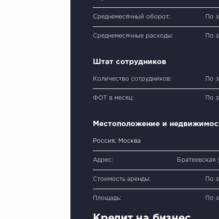
Среднемесячный оборот:
По 
Среднемесячные расходы:
По 
Штат сотрудников
Количество сотрудников:
По 
ФОТ в месяц:
По 
Местоположение и недвижимос
Россия, Москва
Адрес:
Братеевская у
Стоимость аренды:
По 
Площадь:
По 
Кредит на бизнес