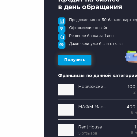
в день обращения
Предложения от 50 банков-партне
Оформление онлайн
Решение банка за 1 день
Даже если уже были отказы
Получить
Франшизы по данной категори
Норвежский дом
100
2
МАФЫ Мастерфайбр
400
6 
RentHouse
1
8 
5 отзывов