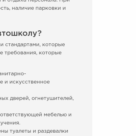
 и отдыха персонала. При
ть, наличие парковки и
втошколу?
и стандартами, которые
е требования, которые
анитарно-
е и искусственное
ых дверей, огнетушителей,
оответствующей мебелью и
учения.
ны туалеты и раздевалки