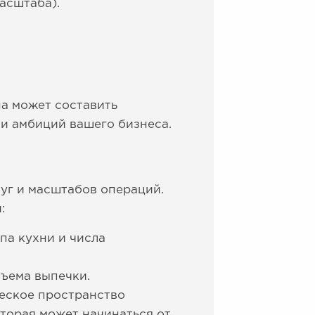
асштаба).
на может составить
 и амбиций вашего бизнеса.
луг и масштабов операций.
:
па кухни и числа
бъема выпечки.
ческое пространство
оторая может начинаться от