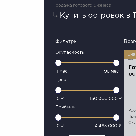
Продажа готового бизнеса
Купить островок в 
Фильтры
Всег
Окупаемость
Го
1 мес
96 мес
ос
Цена
0 ₽
150 000 000 ₽
Прибыль
Рос
При
Оку
0 ₽
4 463 000 ₽