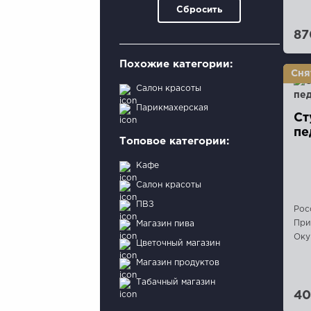
Сбросить
87
Похожие категории:
Салон красоты
Парикмахерская
Ст
пе
Топовое категории:
Кафе
Салон красоты
ПВЗ
Рос
При
Магазин пива
Оку
Цветочный магазин
Магазин продуктов
Табачный магазин
40