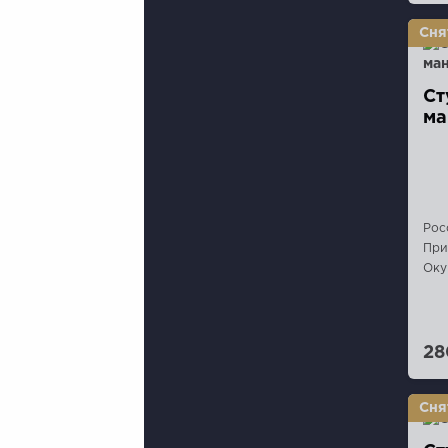
Ст
ма
Рос
При
Оку
28