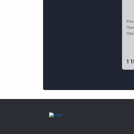
Рос
При
Оку
1 