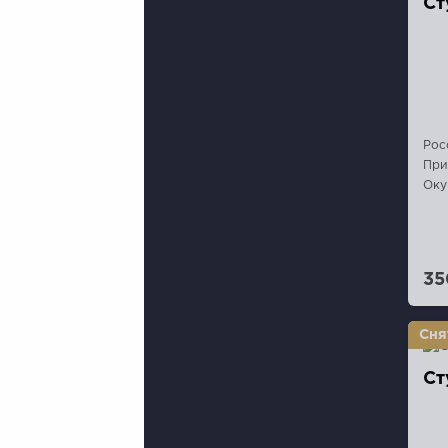
Ст
Рос
При
Оку
35
Ст