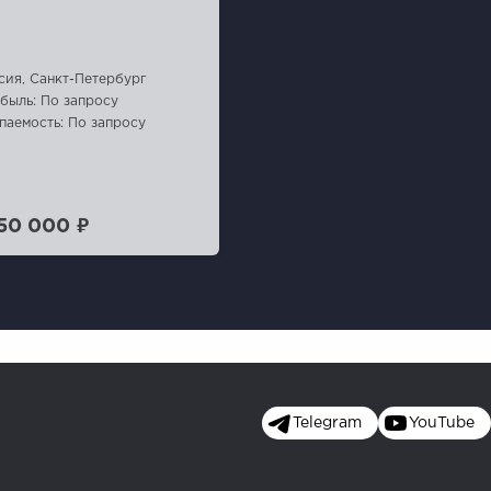
сия, Санкт-Петербург
быль: По запросу
паемость: По запросу
150 000 ₽
Telegram
YouTube