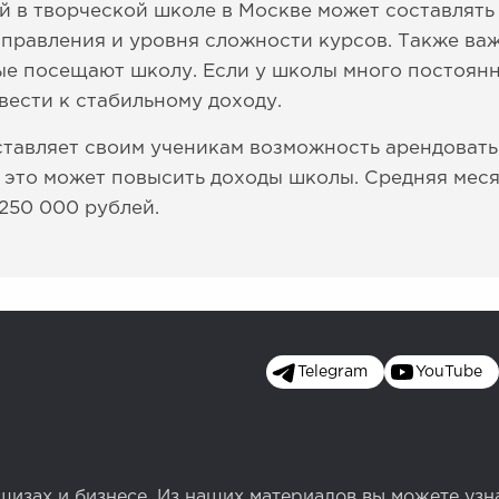
й в творческой школе в Москве может составлять о
направления и уровня сложности курсов. Также в
ые посещают школу. Если у школы много постоян
вести к стабильному доходу.
ставляет своим ученикам возможность арендоват
о это может повысить доходы школы. Средняя мес
 250 000 рублей.
Telegram
YouTube
изах и бизнесе. Из наших материалов вы можете узн