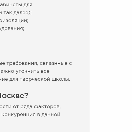
кабинеты для
 так далее);
коизоляции;
удования;
е требования, связанные с
ажно уточнить все
ие для творческой школы.
Москве?
ости от ряда факторов,
, конкуренция в данной