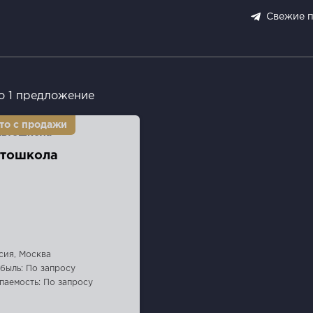
Свежие 
о 1 предложение
тошкола
сия, Москва
быль: По запросу
паемость: По запросу