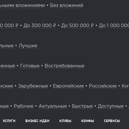
ьными вложениями
•
Без вложений
0 000 ₽
•
До 300 000 ₽
•
До 500 000 ₽
•
До 1 000 00
льные
•
Лучшие
ренные
•
Готовые
•
Востребованные
нские
•
Зарубежные
•
Европейские
•
Российские
•
Ки
вные
•
Рабочие
•
Актуальные
•
Быстрые
•
Доступные
•
УСЛУГИ
БИЗНЕС ИДЕИ
КЛУБЫ
КОНФЫ
СЕРВИСЫ