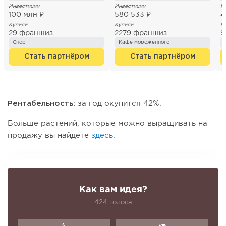
Инвестиции
Инвестиции
И
100 млн ₽
580 533 ₽
4
Купили
Купили
К
29 франшиз
2279 франшиз
9
Спорт
Кафе мороженного
Стать партнёром
Стать партнёром
Рентабельность:
за год окупится 42%.
Больше растений, которые можно выращивать на
продажу вы найдете
здесь
.
Как вам идея?
424 голоса