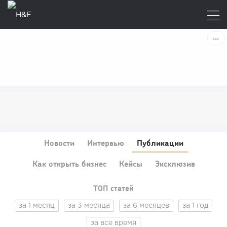
Новости
Интервью
Публикации
Как открыть бизнес
Кейсы
Эксклюзив
ТОП статей
за 1 месяц
за 3 месяца
за 6 месяцев
за 1 год
за все время