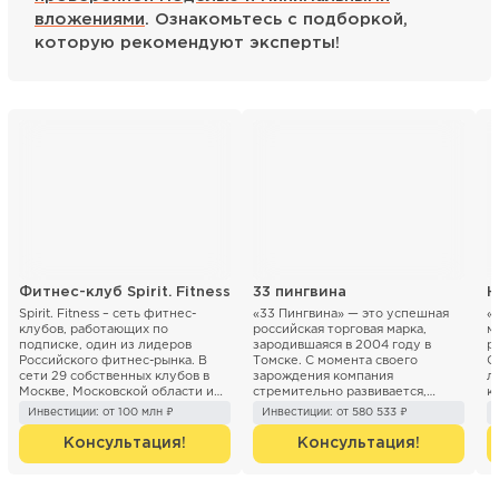
вложениями
. Ознакомьтесь с подборкой,
которую рекомендуют эксперты!
Фитнес-клуб Spirit. Fitness
33 пингвина
Н
Spirit. Fitness – сеть фитнес-
«33 Пингвина» — это успешная
«
клубов, работающих по
российская торговая марка,
м
подписке, один из лидеров
зародившаяся в 2004 году в
р
Российского фитнес-рынка. В
Томске. С момента своего
О
сети 29 собственных клубов в
зарождения компания
л
Москве, Московской области и
стремительно развивается,
к
Санкт- Петербурге. Компани...
расширяя сеть кафе и точек п...
30
Инвестиции: от 100 млн ₽
Инвестиции: от 580 533 ₽
Консультация!
Консультация!