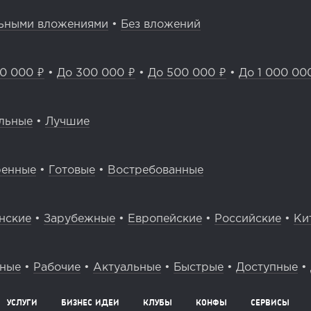
ьными вложениями
•
Без вложений
0 000 ₽
•
До 300 000 ₽
•
До 500 000 ₽
•
До 1 000 00
льные
•
Лучшие
ренные
•
Готовые
•
Востребованные
нские
•
Зарубежные
•
Европейские
•
Российские
•
Ки
вные
•
Рабочие
•
Актуальные
•
Быстрые
•
Доступные
•
УСЛУГИ
БИЗНЕС ИДЕИ
КЛУБЫ
КОНФЫ
СЕРВИСЫ