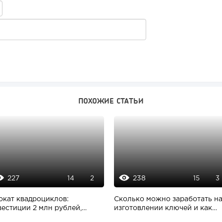
ПОХОЖИЕ СТАТЬИ
227
238
14
2
15
3
окат квадроциклов:
Сколько можно заработать н
вестиции 2 млн рублей,
изготовлении ключей и как
быль 300 тысяч...
быстро...