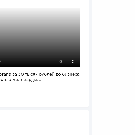
7
101
0
0
ртапа за 30 тысяч рублей до бизнеса
Отзыв SSL-сертификат
стью миллиарды:...
влияет на российский.