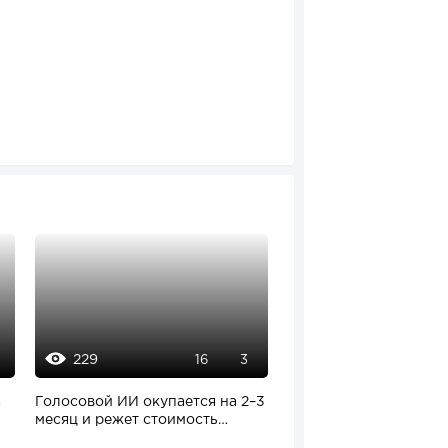
229
118
16
3
а
Голосовой ИИ окупается на 2–3
МЫ ОТКРЫЛИ УЖЕ 9
месяц и режет стоимость
ПЕКАРЕН! 🔥
привлечения...