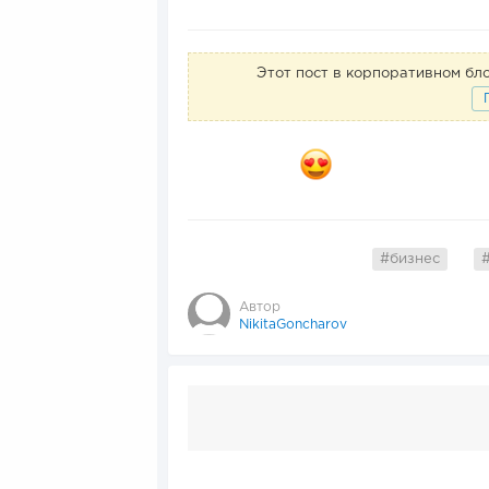
Этот пост в корпоративном б
#бизнес
Автор
NikitaGoncharov