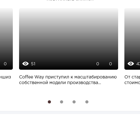
51
4
0
0
0
аншиз
Coffee Way приступил к масштабированию
От ста
собственной модели производства...
стоимо
1
2
3
4